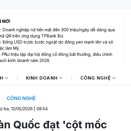
N MỚI
-
Doanh nghiệp rút tiền mặt đến 300 triệu/ngày dễ dàng qua
mã QR trên ứng dụng TPBank Biz
-
Đồng USD trước bước ngoặt do đồng yen mạnh lên và số
việc làm Mỹ
-
PNJ triệu tập đại hội đồng cổ đông bất thường, điều chỉnh
ạch kinh doanh năm 2026
-
Thống đốc Fed khuyến nghị tăng lãi suất nếu lạm phát
 sớm hạ nhiệt
NH
KINH DOANH
CÔNG NGHỆ
Sản lượng vàng Trung Quốc giảm trong nửa đầu năm 2026
Cổ phiếu DMX chính thức niêm yết HOSE, vốn hóa đạt hơn
00 tỷ đồng
CÔNG NGHỆ
ứ ba, 12/05/2026 | 08:54
àn Quốc đạt 'cột mốc