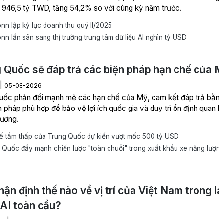
 946,5 tỷ TWD, tăng 54,2% so với cùng kỳ năm trước.
n lập kỷ lục doanh thu quý II/2025
n lấn sân sang thị trường trung tâm dữ liệu AI nghìn tỷ USD
 Quốc sẽ đáp trả các biện pháp hạn chế của
|
05-08-2026
uốc phản đối mạnh mẽ các hạn chế của Mỹ, cam kết đáp trả bằ
 pháp phù hợp để bảo vệ lợi ích quốc gia và duy trì ổn định quan 
ương.
tế tầm thấp của Trung Quốc dự kiến vượt mốc 500 tỷ USD
Quốc đẩy mạnh chiến lược "toàn chuỗi" trong xuất khẩu xe năng lượ
ận định thế nào về vị trí của Việt Nam trong l
AI toàn cầu?