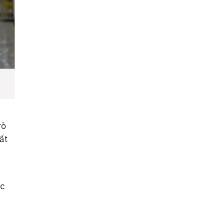
rò
ất
ợc