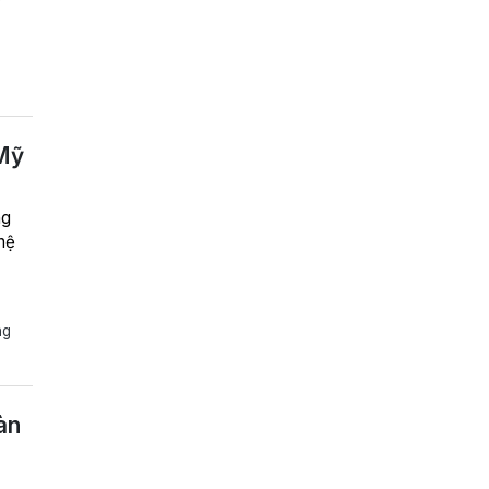
 Mỹ
ng
hệ
ng
àn