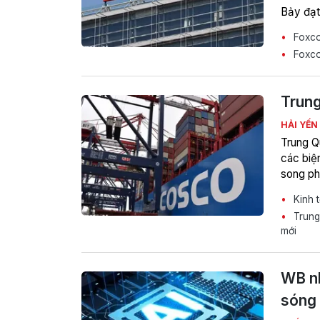
Bảy đạt
Foxcon
Foxcon
Trung
HẢI YẾN
Trung Q
các biện
song ph
Kinh 
Trung 
mới
WB nh
sóng 