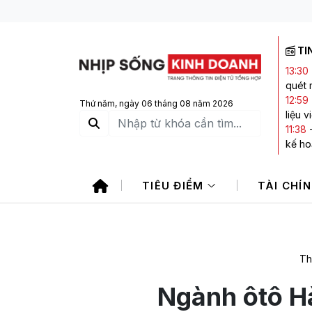
TI
13:30
quét 
12:59
Thứ năm, ngày 06 tháng 08 năm 2026
liệu 
11:38
kế ho
11:29
không
TIÊU ĐIỂM
TÀI CHÍ
11:11
-
11:11
-
101.0
Th
Ngành ôtô H