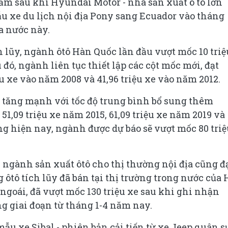
năm sau khi Hyundai Motor - nhà sản xuất ô tô lớn
u xe du lịch nội địa Pony sang Ecuador vào tháng
ủa nước này.
h lũy, ngành ôtô Hàn Quốc lần đầu vượt mốc 10 triệ
u đó, ngành liên tục thiết lập các cột mốc mới, đạt
ệu xe vào năm 2008 và 41,96 triệu xe vào năm 2012.
ục tăng mạnh với tốc độ trung bình bổ sung thêm
51,09 triệu xe năm 2015, 61,09 triệu xe năm 2019 và
ng hiện nay, ngành được dự báo sẽ vượt mốc 80 triệ
 ngành sản xuất ôtô cho thị thường nội địa cũng đ
ôtô tích lũy đã bán tại thị trường trong nước của
m ngoái, đã vượt mốc 130 triệu xe sau khi ghi nhận
ng giai đoạn từ tháng 1-4 năm nay.
ẫu xe Sibal - phiên bản cải tiến từ xe Jeep quân s