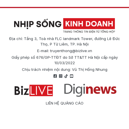
Địa chỉ: Tầng 3, Toà nhà FLC landmark Tower, đường Lê Đức
Thọ, P Từ Liêm, TP. Hà Nội
E-mail:
truyenthong@bizlive.vn
Giấy phép số 676/GP-TTĐT do Sở TT&TT Hà Nội cấp ngày
10/03/2022
Chịu trách nhiệm nội dung: Vũ Thị Hồng Nhung
LIÊN HỆ QUẢNG CÁO
Công ty Cổ phần Truyền thông Quốc tế Diginews
Điện thoại: 0866 500 388
E-mail:
truyenthong@bizlive.vn