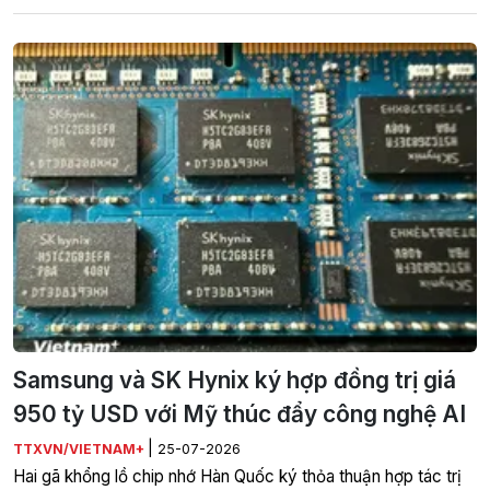
Samsung và SK Hynix ký hợp đồng trị giá
950 tỷ USD với Mỹ thúc đẩy công nghệ AI
|
TTXVN/VIETNAM+
25-07-2026
Hai gã khổng lồ chip nhớ Hàn Quốc ký thỏa thuận hợp tác trị