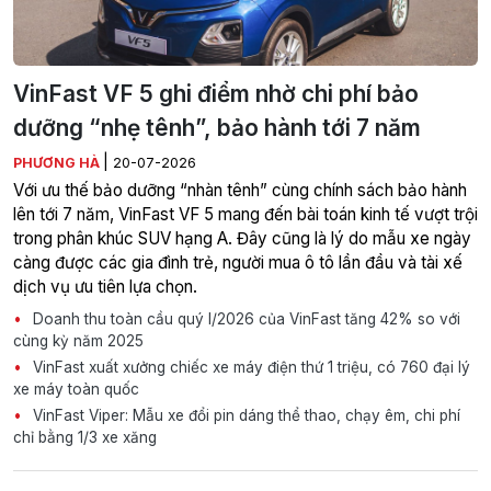
VinFast VF 5 ghi điểm nhờ chi phí bảo
dưỡng “nhẹ tênh”, bảo hành tới 7 năm
|
PHƯƠNG HÀ
20-07-2026
Với ưu thế bảo dưỡng “nhàn tênh” cùng chính sách bảo hành
lên tới 7 năm, VinFast VF 5 mang đến bài toán kinh tế vượt trội
trong phân khúc SUV hạng A. Đây cũng là lý do mẫu xe ngày
càng được các gia đình trẻ, người mua ô tô lần đầu và tài xế
dịch vụ ưu tiên lựa chọn.
Doanh thu toàn cầu quý I/2026 của VinFast tăng 42% so với
cùng kỳ năm 2025
VinFast xuất xưởng chiếc xe máy điện thứ 1 triệu, có 760 đại lý
xe máy toàn quốc
VinFast Viper: Mẫu xe đổi pin dáng thể thao, chạy êm, chi phí
chỉ bằng 1/3 xe xăng