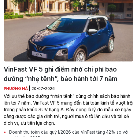
VinFast VF 5 ghi điểm nhờ chi phí bảo
dưỡng “nhẹ tênh”, bảo hành tới 7 năm
|
PHƯƠNG HÀ
20-07-2026
Với ưu thế bảo dưỡng “nhàn tênh” cùng chính sách bảo hành
lên tới 7 năm, VinFast VF 5 mang đến bài toán kinh tế vượt trội
trong phân khúc SUV hạng A. Đây cũng là lý do mẫu xe ngày
càng được các gia đình trẻ, người mua ô tô lần đầu và tài xế
dịch vụ ưu tiên lựa chọn.
Doanh thu toàn cầu quý I/2026 của VinFast tăng 42% so với