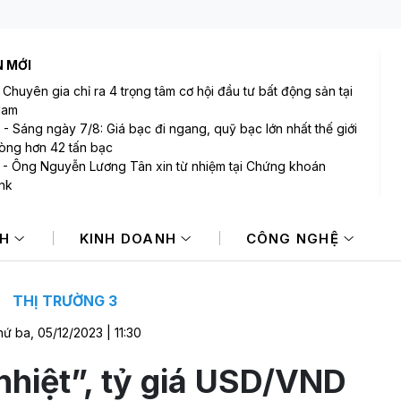
N MỚI
-
Chuyên gia chỉ ra 4 trọng tâm cơ hội đầu tư bất động sản tại
Nam
-
Sáng ngày 7/8: Giá bạc đi ngang, quỹ bạc lớn nhất thế giới
òng hơn 42 tấn bạc
-
Ông Nguyễn Lương Tân xin từ nhiệm tại Chứng khoán
nk
-
Fed cảnh báo sẵn sàng tăng lãi suất nếu lạm phát tiếp tục
ẳng
NH
KINH DOANH
CÔNG NGHỆ
-
Giá vàng biến động khó lường, giảm 1 triệu đồng/lượng
4
-
Tài khoản chứng khoán mở mới giảm mạnh
THỊ TRƯỜNG 3
ứ ba, 05/12/2023 | 11:30
nhiệt”, tỷ giá USD/VND