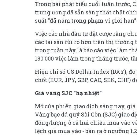
Trong bài phát biểu cuối tuần trước,
trung ương đã sẵn sàng thắt chặt ch
suất “đã nằm trong phạm vi giới hạn”
Việc các nhà đầu tư đặt cược rằng chu
các tài sản rủi ro hơn trên thị trường
trong tuần này là báo cáo việc làm th
180.000 việc làm trong tháng trước, tă
Hiện chỉ số US Dollar Index (DXY), đ
chốt (EUR, JPY, GBP, CAD, SEK, CHF) 
Giá vàng SJC “hạ nhiệt”
Mở cửa phiên giao dịch sáng nay, g
Vàng bạc đá quý Sài Gòn (SJC) giao d
đồng/lượng ở cả hai chiều mua vào và 
lệch giá mua vào - bán ra ở ngưỡng 1,