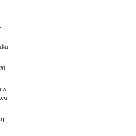
i
iều
20
mua
iều
hị