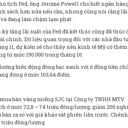
 Chủ tịch Fed, ông Jerome Powell cho biết ngân hàn
ính sách hơn nữa nếu cần, nhưng cũng nói rằng lãi
 và đang làm chậm lạm phát .
 kỳ tăng lãi suất của Fed đã kết thúc cũng đã thúc 
 tài chính. Dữ liệu quan trọng đối với các nhà đầu t
áng 11, dự kiến sẽ cho thấy nền kinh tế Mỹ có thêm
ng từ mức 150.000 trong tháng 10.
o lường biến động đồng bạc xanh với 6 đồng tiền ch
đang đứng ở mức 103,64 điểm.
iá mua bán vàng miếng SJC tại Công ty TNHH MTV
ịch ở mức 72,8 – 74 triệu đồng/lượng, giảm 200 ngh
bán ra so với giá khảo sát phiên liền trước. Chênh
2 triệu đồng/lượng.