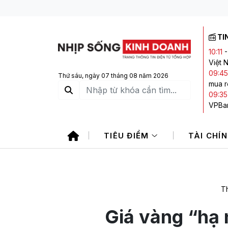
TI
10:11
Việt 
09:45
Thứ sáu, ngày 07 tháng 08 năm 2026
mua r
09:35
VPBa
09:32
dai d
TIÊU ĐIỂM
TÀI CHÍ
09:29
08:4
Th
Giá vàng “hạ 