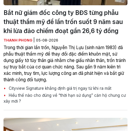
Bắt nữ giám đốc công ty BĐS từng phẫu
thuật thẩm mỹ để lẩn trốn suốt 9 năm sau
khi lừa đảo chiếm đoạt gần 26,6 tỷ đồng
|
THANH PHONG
05-08-2026
Trong thời gian lẩn trốn, Nguyễn Thị Lựu (sinh năm 1983) đã
phẫu thuật thẩm mỹ để thay đổi đặc điểm khuôn mặt, sử
dụng giấy tờ tùy thân giả nhằm che giấu nhân thân, trốn tránh
sự truy bắt của cơ quan chức năng. Sau gần 9 năm kiên trì
xác minh, truy tìm, lực lượng công an đã phát hiện và bắt giữ
thành công đối tượng.
Cityview Signature khẳng định giá trị ngay từ khi ra mắt
Hiểu thế nào cho đúng về “thời hạn sử dụng” căn hộ chung cư
xây mới ?