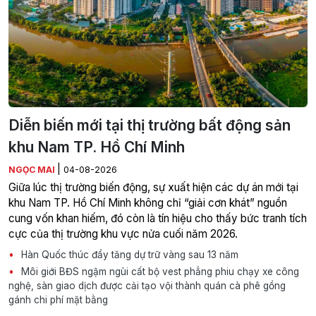
Diễn biến mới tại thị trường bất động sản
khu Nam TP. Hồ Chí Minh
|
NGỌC MAI
04-08-2026
Giữa lúc thị trường biến động, sự xuất hiện các dự án mới tại
khu Nam TP. Hồ Chí Minh không chỉ “giải cơn khát” nguồn
cung vốn khan hiếm, đó còn là tín hiệu cho thấy bức tranh tích
cực của thị trường khu vực nửa cuối năm 2026.
Hàn Quốc thúc đẩy tăng dự trữ vàng sau 13 năm
Môi giới BĐS ngậm ngùi cất bộ vest phẳng phiu chạy xe công
nghệ, sàn giao dịch được cải tạo vội thành quán cà phê gồng
gánh chi phí mặt bằng