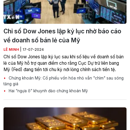
Chỉ số Dow Jones lập kỷ lục nhờ báo cáo
về doanh số bán lẻ của Mỹ
|
LÊ MINH
17-07-2024
Chỉ số Dow Jones lập kỷ lục sau khi số liệu về doanh số bán
lẻ của Mỹ hỗ trợ quan điểm cho rằng Cục Dự trữ liên bang
Mỹ (Fed) đang tiến tới chu kỳ nới lỏng chính sách tiền tệ.
Chứng khoán Mỹ: Cổ phiếu vốn hóa nhỏ vẫn "chìm" sau sóng
tăng giá
Hai “ngựa ô” khuynh đảo chứng khoán Mỹ