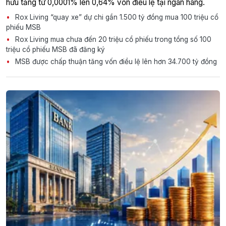
hữu tăng từ 0,0001% lên 0,64% vốn điều lệ tại ngân hàng.
Rox Living “quay xe” dự chi gần 1.500 tỷ đồng mua 100 triệu cổ
phiếu MSB
Rox Living mua chưa đến 20 triệu cổ phiếu trong tổng số 100
triệu cổ phiếu MSB đã đăng ký
MSB được chấp thuận tăng vốn điều lệ lên hơn 34.700 tỷ đồng