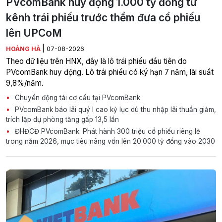
PVcomBank huy động 1.000 tỷ đồng từ
kênh trái phiếu trước thềm đưa cổ phiếu
lên UPCoM
|
HOÀNG HÀ
07-08-2026
Theo dữ liệu trên HNX, đây là lô trái phiếu đầu tiên do
PVcomBank huy động. Lô trái phiếu có ký hạn 7 năm, lãi suất
9,8%/năm.
Chuyển động tái cơ cấu tại PVcomBank
PVcomBank báo lãi quý I cao kỷ lục dù thu nhập lãi thuần giảm,
trích lập dự phòng tăng gấp 13,5 lần
ĐHĐCĐ PVcomBank: Phát hành 300 triệu cổ phiếu riêng lẻ
trong năm 2026, mục tiêu nâng vốn lên 20.000 tỷ đồng vào 2030