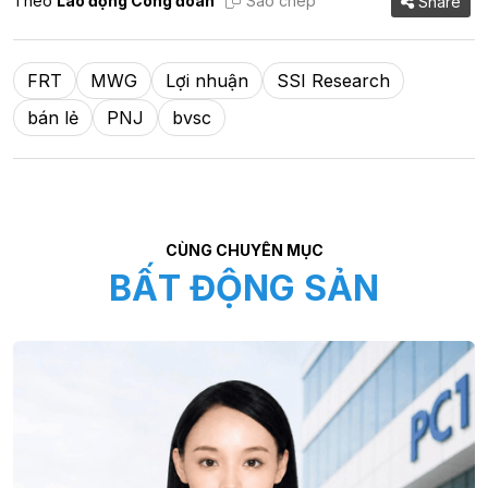
Theo
Lao động Công đoàn
Sao chép
Share
FRT
MWG
Lợi nhuận
SSI Research
bán lẻ
PNJ
bvsc
CÙNG CHUYÊN MỤC
BẤT ĐỘNG SẢN