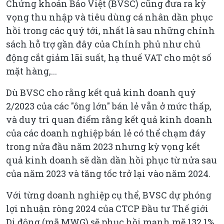
Chứng khoán Bảo Việt (BVSC) cũng đưa ra kỳ
vọng thu nhập và tiêu dùng cá nhân dần phục
hồi trong các quý tới, nhất là sau những chính
sách hỗ trợ gần đây của Chính phủ như chủ
động cắt giảm lãi suất, hạ thuế VAT cho một số
mặt hàng,...
Dù BVSC cho rằng kết quả kinh doanh quý
2/2023 của các "ông lớn" bán lẻ vẫn ở mức thấp,
và duy trì quan điểm rằng kết quả kinh doanh
của các doanh nghiệp bán lẻ có thể chạm đáy
trong nửa đầu năm 2023 nhưng kỳ vọng kết
quả kinh doanh sẽ dần dần hồi phục từ nửa sau
của năm 2023 và tăng tốc trở lại vào năm 2024.
Với từng doanh nghiệp cụ thể, BVSC dự phóng
lợi nhuận ròng 2024 của CTCP Đầu tư Thế giới
Di động (mã MWG) sẽ phục hồi mạnh mẽ 132,1%