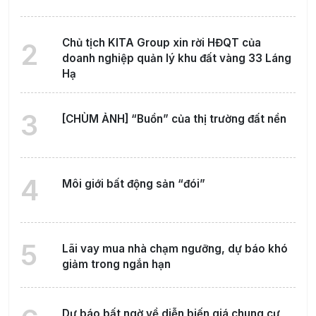
Chủ tịch KITA Group xin rời HĐQT của
2
doanh nghiệp quản lý khu đất vàng 33 Láng
Hạ
3
[CHÙM ẢNH] “Buồn” của thị trường đất nền
4
Môi giới bất động sản “đói”
5
Lãi vay mua nhà chạm ngưỡng, dự báo khó
giảm trong ngắn hạn
Dự báo bất ngờ về diễn biến giá chung cư