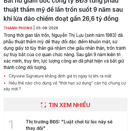
Bắt nữ giám đốc công ty BĐS từng phẫu
thuật thẩm mỹ để lẩn trốn suốt 9 năm sau
khi lừa đảo chiếm đoạt gần 26,6 tỷ đồng
|
THANH PHONG
05-08-2026
Trong thời gian lẩn trốn, Nguyễn Thị Lựu (sinh năm 1983) đã
phẫu thuật thẩm mỹ để thay đổi đặc điểm khuôn mặt, sử
dụng giấy tờ tùy thân giả nhằm che giấu nhân thân, trốn tránh
sự truy bắt của cơ quan chức năng. Sau gần 9 năm kiên trì
xác minh, truy tìm, lực lượng công an đã phát hiện và bắt giữ
thành công đối tượng.
Cityview Signature khẳng định giá trị ngay từ khi ra mắt
Hiểu thế nào cho đúng về “thời hạn sử dụng” căn hộ chung cư
xây mới ?
TIN XEM NHIỀU
1
Thị trường BĐS: "Luật chơi từ lúc này sẽ
thay đổi"