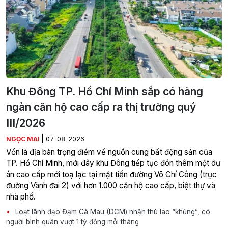
Khu Đông TP. Hồ Chí Minh sắp có hàng
ngàn căn hộ cao cấp ra thị trường quý
III/2026
|
NGỌC MAI
07-08-2026
Vốn là địa bàn trọng điểm về nguồn cung bất động sản của
TP. Hồ Chí Minh, mới đây khu Đông tiếp tục đón thêm một dự
án cao cấp mới toạ lạc tại mặt tiền đường Võ Chí Công (trục
đường Vành đai 2) với hơn 1.000 căn hộ cao cấp, biệt thự và
nhà phố.
Loạt lãnh đạo Đạm Cà Mau (DCM) nhận thù lao “khủng”, có
người bình quân vượt 1 tỷ đồng mỗi tháng