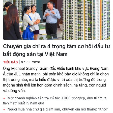
Chuyên gia chỉ ra 4 trọng tâm cơ hội đầu tư
bất động sản tại Việt Nam
|
TIỂU BẢO
07-08-2026
Ông Michael Glancy, Giám đốc Điều hành khu vực Đông Nam
Á của JLL nhấn mạnh, bài toán khó bây giờ không chỉ là chọn
thị trường nào, mà là hiểu được vị trí của thị trường đó trong
một hệ sinh thái lớn hơn gồm chính sách, hạ tầng, con người
và dòng vốn.
Một doanh nghiệp sắp trả cổ tức 3.000 đồng/cp, duy trì “mưa
tiền mặt” suốt 15 năm qua
Người mua nhà chờ giá giảm sâu, chuyên gia nói thẳng: “Khó!”