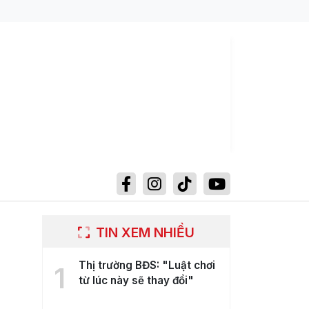
TIN XEM NHIỀU
Thị trường BĐS: "Luật chơi
1
từ lúc này sẽ thay đổi"