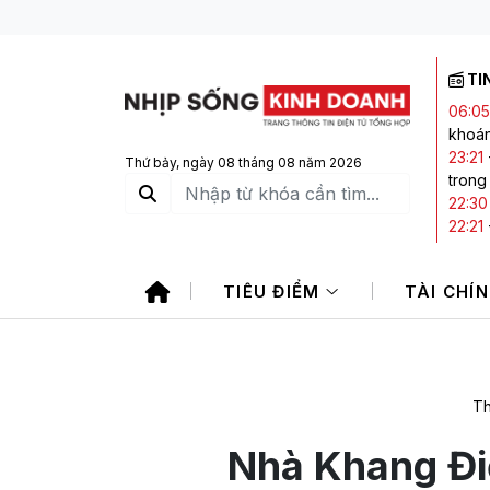
TI
06:05
khoá
23:21
Thứ bảy, ngày 08 tháng 08 năm 2026
trong
22:30
22:21
Nam
22:06
TIÊU ĐIỂM
TÀI CHÍ
21:20
Th
Nhà Khang Đi