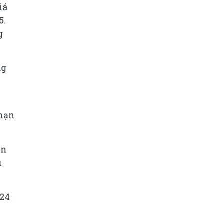
iá
5.
g
ng
 hạn
ạn
u
024