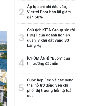
Áp lực chi phí đầu vào,
2
Viettel Post báo lãi giảm
gần 50%
Chủ tịch KITA Group xin rời
3
HĐQT của doanh nghiệp
quản lý khu đất vàng 33
Láng Hạ
[CHÙM ẢNH] “Buồn” của
4
thị trường đất nền
Cuộc họp Fed và các động
5
thái hỗ trợ đồng yen chi
phối thị trường tiền tệ tuần
qua