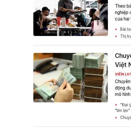
Theo bá
nghiệp 
của hai
Bài to
Thị tr
Chuyê
Việt
VIÊN LU
Chuyên g
động đư
mô hình
"Đại g
"tím lịm"
Chuyên