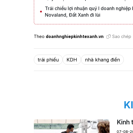
Trái chiều lợi nhuận quý I doanh nghiệ
Novaland, Đất Xanh đi lùi
Theo
doanhnghiepkinhtexanh.vn
Sao chép
trái phiếu
KDH
nhà khang điền
K
Kinh 
07-08-2