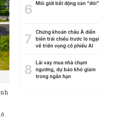
Môi giới bất động sản “đói”
6
Chứng khoán châu Á diễn
7
biến trái chiều trước lo ngại
về triển vọng cổ phiếu AI
Lãi vay mua nhà chạm
8
ngưỡng, dự báo khó giảm
trong ngắn hạn
ình
lô