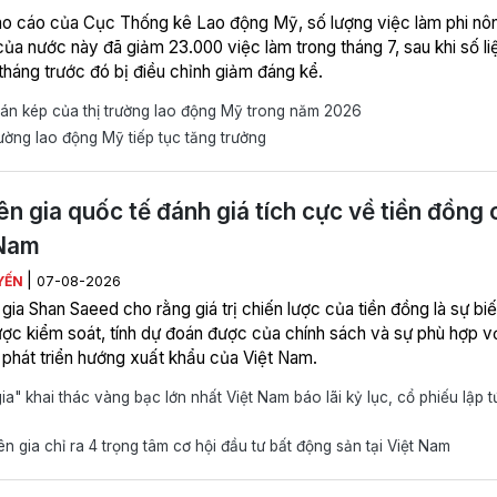
o cáo của Cục Thống kê Lao động Mỹ, số lượng việc làm phi nô
của nước này đã giảm 23.000 việc làm trong tháng 7, sau khi số li
 tháng trước đó bị điều chỉnh giảm đáng kể.
án kép của thị trường lao động Mỹ trong năm 2026
ường lao động Mỹ tiếp tục tăng trưởng
n gia quốc tế đánh giá tích cực về tiền đồng 
 Nam
|
YẾN
07-08-2026
ia Shan Saeed cho rằng giá trị chiến lược của tiền đồng là sự bi
ợc kiểm soát, tính dự đoán được của chính sách và sự phù hợp v
 phát triển hướng xuất khẩu của Việt Nam.
ia" khai thác vàng bạc lớn nhất Việt Nam báo lãi kỷ lục, cổ phiếu lập t
 gia chỉ ra 4 trọng tâm cơ hội đầu tư bất động sản tại Việt Nam