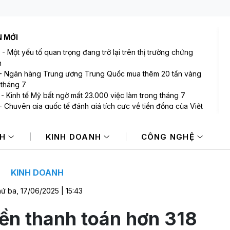
N MỚI
-
Một yếu tố quan trọng đang trở lại trên thị trường chứng
n
-
Ngân hàng Trung ương Trung Quốc mua thêm 20 tấn vàng
 tháng 7
-
Kinh tế Mỹ bất ngờ mất 23.000 việc làm trong tháng 7
-
Chuyên gia quốc tế đánh giá tích cực về tiền đồng của Việt
-
Tập đoàn Mường Thanh vừa công bố thay đổi lớn
NH
KINH DOANH
CÔNG NGHỆ
-
VIX sắp phát hành gần 123 triệu cổ phiếu trả cổ tức
KINH DOANH
ứ ba, 17/06/2025 | 15:43
ền thanh toán hơn 318