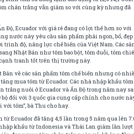
tôm chân trắng vẫn giảm so với cùng kỳ nhưng đã
n Độ, Ecuador với giá rẻ đang có lợi thế hơn so với
ùng nước này yêu cầu sản phẩm phải ngon, bổ, đẹp
ới trình độ, năng lực chế biến của Việt Nam. Các sả
sang Nhật Bản như tôm bao bột, tôm duỗi, tôm chiê
cạnh tranh tốt trên thị trường này.
ật Bản về các sản phẩm tôm chế biến nhưng có nhi
g tăng mua tôm từ Ecuador. Các nhà nhập khẩu tôm
n trắng nuôi ở Ecuador và Ấn Độ trong năm nay s
 bộ đối với 3 quốc gia cung cấp chính cho nước nà
 với tôm”, bà Thu cho hay.
từ Ecuador đã tăng 4,5 lần trong 5 năm qua lên 7
 nhập khẩu từ Indonesia và Thái Lan giảm lần lượt