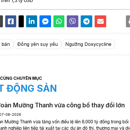
trên 1,3 tỷ USD
t bản
Đồng yên suy yếu
Ngưỡng Doxycycline
CÙNG CHUYÊN MỤC
T ĐỘNG SẢN
oàn Mường Thanh vừa công bố thay đổi lớn
07-08-2026
n Mường Thanh vừa tăng vốn điều lệ lên 6.000 tỷ đồng trong bối
nh nghiệp liên tiếp tái xuất tại các dự án đô thị, thương mại và d