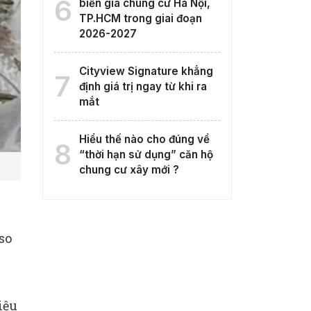
6
biến giá chung cư Hà Nội,
TP.HCM trong giai đoạn
2026-2027
Cityview Signature khẳng
7
định giá trị ngay từ khi ra
mắt
Hiểu thế nào cho đúng về
8
“thời hạn sử dụng” căn hộ
chung cư xây mới ?
so
iệu