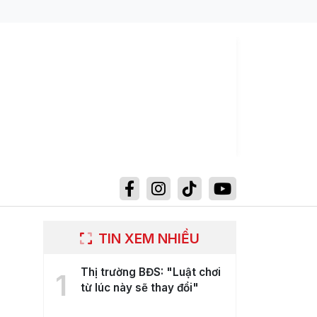
TIN XEM NHIỀU
Thị trường BĐS: "Luật chơi
1
từ lúc này sẽ thay đổi"