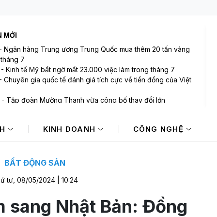
N MỚI
-
Ngân hàng Trung ương Trung Quốc mua thêm 20 tấn vàng
 tháng 7
-
Kinh tế Mỹ bất ngờ mất 23.000 việc làm trong tháng 7
-
Chuyên gia quốc tế đánh giá tích cực về tiền đồng của Việt
-
Tập đoàn Mường Thanh vừa công bố thay đổi lớn
-
VIX sắp phát hành gần 123 triệu cổ phiếu trả cổ tức
-
Bán ròng 600 tỷ đồng trong phiên cuối tuần, tự doanh
NH
KINH DOANH
CÔNG NGHỆ
"xả" mã nào mạnh nhất?
BẤT ĐỘNG SẢN
ứ tư, 08/05/2024 | 10:24
m sang Nhật Bản: Đồng