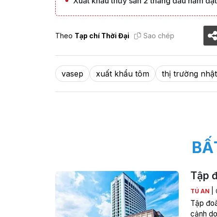
Xuất khẩu thủy sản 2 tháng đầu năm đạt 
Theo
Tạp chí Thời Đại
Sao chép
vasep
xuất khẩu tôm
thị trường nhậ
BẤ
Tập đ
|
TÚ AN
Tập đoà
cảnh doa