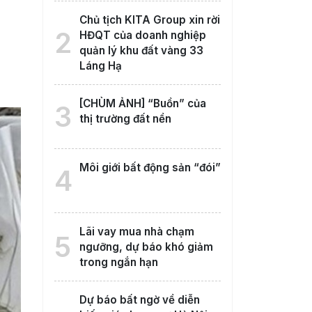
Chủ tịch KITA Group xin rời
2
HĐQT của doanh nghiệp
quản lý khu đất vàng 33
Láng Hạ
[CHÙM ẢNH] “Buồn” của
3
thị trường đất nền
Môi giới bất động sản “đói”
4
Lãi vay mua nhà chạm
5
ngưỡng, dự báo khó giảm
trong ngắn hạn
Dự báo bất ngờ về diễn