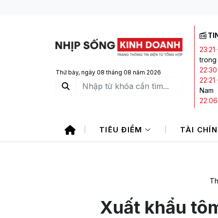
TI
23:21
trong
22:30
Thứ bảy, ngày 08 tháng 08 năm 2026
22:21
Nam
22:06
21:20
20:05
TIÊU ĐIỂM
TÀI CHÍ
CTCK 
Th
Xuất khẩu tô