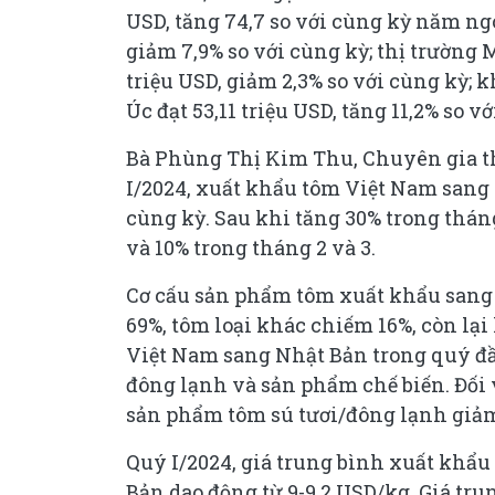
USD, tăng 74,7 so với cùng kỳ năm ngo
giảm 7,9% so với cùng kỳ; thị trường M
triệu USD, giảm 2,3% so với cùng kỳ; k
Úc đạt 53,11 triệu USD, tăng 11,2% so v
Bà Phùng Thị Kim Thu, Chuyên gia t
I/2024, xuất khẩu tôm Việt Nam sang 
cùng kỳ. Sau khi tăng 30% trong thán
và 10% trong tháng 2 và 3.
Cơ cấu sản phẩm tôm xuất khẩu sang 
69%, tôm loại khác chiếm 16%, còn lạ
Việt Nam sang Nhật Bản trong quý đ
đông lạnh và sản phẩm chế biến. Đối 
sản phẩm tôm sú tươi/đông lạnh giả
Quý I/2024, giá trung bình xuất khẩ
Bản dao động từ 9-9,2 USD/kg. Giá tru