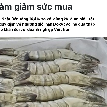
làm giảm sức mua
Nhật Bản tăng 14,4% so với cùng kỳ là tín hiệu tốt
quy định về ngưỡng giới hạn Doxycycline quá thấp
hó khăn đối với doanh nghiệp Việt Nam.