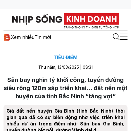
Xem nhiều
Tin mới
TIÊU ĐIỂM
Thứ năm, 13/03/2025 | 08:31
Sân bay nghìn tỷ khởi công, tuyến đường
siêu rộng 120m sắp triển khai… đất nền một
huyện của tỉnh Bắc Ninh “tăng vọt”
Giá đất nền huyện Gia Bình (tỉnh Bắc Ninh) thời
gian qua đã có sự biến động nhờ việc triển khai
nhiều dự án trọng điểm như: Sân bay Gia Bình,
tuyến đường kết nối, đường Vành đai 4…