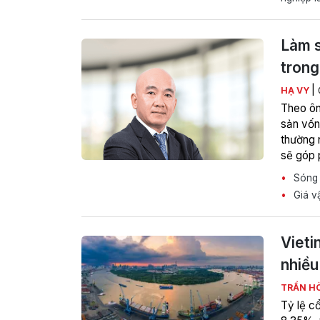
Làm s
trong
|
HẠ VY
Theo ôn
sản vốn 
thường 
sẽ góp 
từ những
Sóng t
Giá vậ
Vieti
nhiều
TRẦN H
Tỷ lệ c