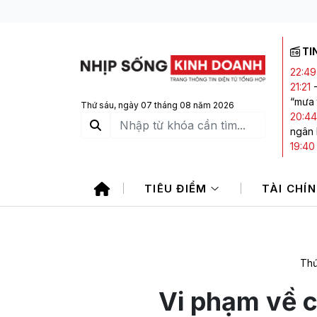
TI
22:49
21:21
“mưa 
Thứ sáu, ngày 07 tháng 08 năm 2026
20:44
ngân
19:40
giảm,
19:15
TIÊU ĐIỂM
TÀI CHÍ
sản vớ
17:45
trong
Thứ
Vi phạm về c