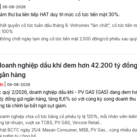
|
06-08-2026
năm thứ ba liên tiếp HAT duy trì mức cổ tức tiền mặt 30%.
hốt quyền cổ tức tuần đầu tháng 8: Vinhomes "lăn chốt", cổ tức tiền m
t 100%
ông chốt ngày tạm ứng cổ tức tiền mặt 2.500 đồng/cổ phiếu sau quý I
oanh nghiệp dầu khí đem hơn 42.200 tỷ đồn
gân hàng
|
ẠI
06-08-2026
c quý 2/2026, doanh nghiệp dầu khí - PV GAS (GAS) đang đem h
tỷ đồng gửi ngân hàng, tăng 8,6% so với cùng kỳ song doanh thu 
g tài chính lại bất ngờ sụt giảm.
anh nghiệp chia cổ tức bằng cổ phiếu tỷ lệ 120%, mỗi nhân viên kiế
ng lợi nhuận, vượt xa TCBS, PV GAS, Vincom Retail...
hật BCTC ngày 25/4: Masan Consumer, MSB, PV Gas... cùng nhiều d
ãi nghìn tỷ công bố