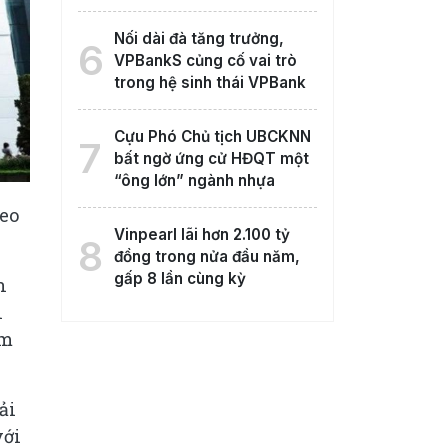
Nối dài đà tăng trưởng,
6
VPBankS củng cố vai trò
trong hệ sinh thái VPBank
Cựu Phó Chủ tịch UBCKNN
7
bất ngờ ứng cử HĐQT một
“ông lớn” ngành nhựa
heo
Vinpearl lãi hơn 2.100 tỷ
8
đồng trong nửa đầu năm,
gấp 8 lần cùng kỳ
n
h
ăm
ải
với