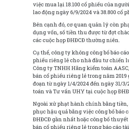
việc mua lại 18.100 cổ phiếu của ngườ
lao động ngày 6/9/2024 và 38.800 cổ p
Bên cạnh đó, cơ quan quản lý còn phạ
dụng vốn, số tiền thu được từ đợt chà
các cuộc họp ĐHĐCĐ thường niên.
Cụ thể, công ty không công bố báo cáo
phiếu riêng lẻ cho nhà đầu tư chiến l
Công ty TNHH Hãng kiểm toán AASC, b
bán cổ phiếu riêng lẻ trong năm 2019 
đoạn từ ngày 1/4/2024 đến ngày 31/3
toán và Tư vấn UHY tại cuộc họp ĐHĐ
Ngoài xử phạt hành chính bằng tiền
phục hậu quả bằng việc công bố báo 
ĐHĐCĐ gần nhất hoặc công bố thuyết m
bán cổ phiếu riêng lẻ trong báo cáo 