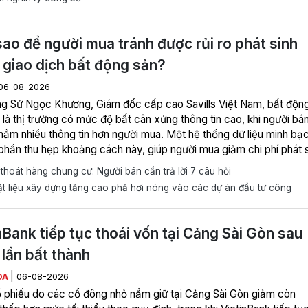
ao để người mua tránh được rủi ro phát sinh
 giao dịch bất động sản?
06-08-2026
g Sử Ngọc Khương, Giám đốc cấp cao Savills Việt Nam, bất độn
là thị trường có mức độ bất cân xứng thông tin cao, khi người bá
nắm nhiều thông tin hơn người mua. Một hệ thống dữ liệu minh bạ
phần thu hẹp khoảng cách này, giúp người mua giảm chi phí phát 
 rủi ro khó dự báo.
hoát hàng chung cư: Người bán cần trả lời 7 câu hỏi
t liệu xây dựng tăng cao phả hơi nóng vào các dự án đầu tư công
nBank tiếp tục thoái vốn tại Cảng Sài Gòn sau
 lần bất thành
|
ÒA
06-08-2026
ổ phiếu do các cổ đông nhỏ nắm giữ tại Cảng Sài Gòn giảm còn