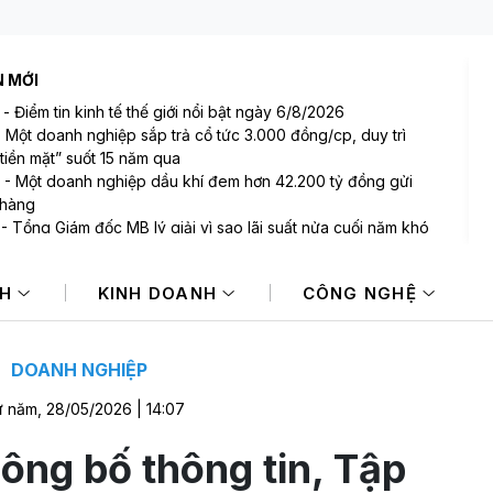
N MỚI
-
Điểm tin kinh tế thế giới nổi bật ngày 6/8/2026
-
Một doanh nghiệp sắp trả cổ tức 3.000 đồng/cp, duy trì
tiền mặt” suốt 15 năm qua
-
Một doanh nghiệp dầu khí đem hơn 42.200 tỷ đồng gửi
 hàng
-
Tổng Giám đốc MB lý giải vì sao lãi suất nửa cuối năm khó
 NIM sẽ còn thu hẹp
-
Bất ngờ: Huấn Hoa Hồng từng là Chủ tịch công ty bất động
NH
KINH DOANH
CÔNG NGHỆ
i slogan nổi tiếng “có làm thì mới có ăn”
-
Một cổ phiếu bị tự doanh CTCK bán ròng 200 tỷ đồng
 phiên Index giảm điểm
DOANH NGHIỆP
 năm, 28/05/2026 | 14:07
ông bố thông tin, Tập