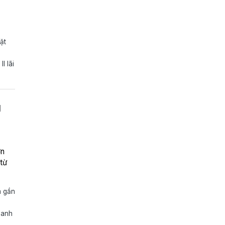
ặt
I lãi
g
ơn
từ
m gần
oanh