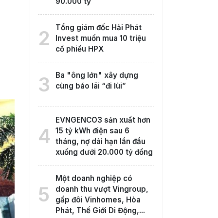
90.000 tỷ
Tổng giám đốc Hải Phát
2
Invest muốn mua 10 triệu
cổ phiếu HPX
Ba "ông lớn" xây dựng
3
cùng báo lãi “đi lùi”
EVNGENCO3 sản xuất hơn
4
15 tỷ kWh điện sau 6
tháng, nợ dài hạn lần đầu
xuống dưới 20.000 tỷ đồng
Một doanh nghiệp có
5
doanh thu vượt Vingroup,
gấp đôi Vinhomes, Hòa
Phát, Thế Giới Di Động,...