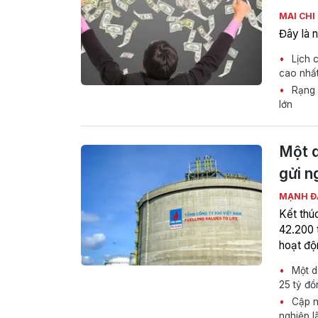
MAI CHI
Đây là 
Lịch c
cao nhấ
Rạng Đ
lớn
Một d
gửi n
MẠNH Đ
Kết thú
42.200 
hoạt độn
Một do
25 tỷ đồ
Cập n
nghiệp l