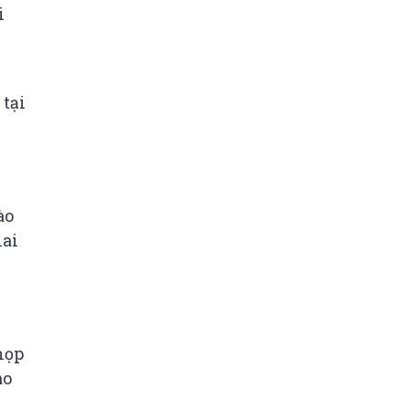
i
 tại
ào
iai
họp
ào