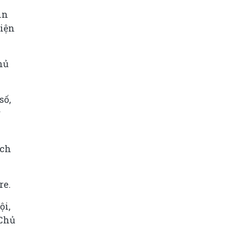
in
Viện
hủ
số,
g
ịch
re.
ội,
 Chủ