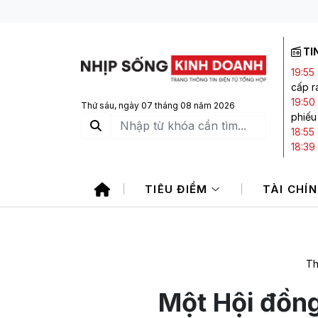
TI
19:55
cấp ra
19:50
Thứ sáu, ngày 07 tháng 08 năm 2026
phiếu
18:55
18:39
Index
18:10
TIÊU ĐIỂM
TÀI CHÍ
17:28
Th
Một Hội đồng