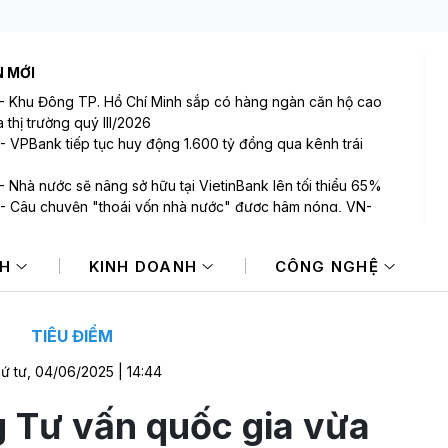
N MỚI
-
Khu Đông TP. Hồ Chí Minh sắp có hàng ngàn căn hộ cao
 thị trường quý III/2026
-
VPBank tiếp tục huy động 1.600 tỷ đồng qua kênh trái
-
Nhà nước sẽ nâng sở hữu tại VietinBank lên tối thiểu 65%
-
Câu chuyện "thoái vốn nhà nước" được hâm nóng, VN-
 tăng điểm nhẹ
-
Đà tăng giảm đan xen trên TTCK châu Á
NH
KINH DOANH
CÔNG NGHỆ
-
Giá vàng hướng tới tuần tăng mạnh nhất kể từ tháng 1/2026
TIÊU ĐIỂM
ứ tư, 04/06/2025 | 14:44
 Tư vấn quốc gia vừa