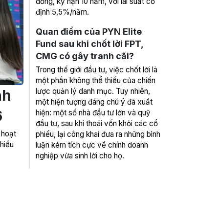
đồng, kỳ hạn 10 năm, với lãi suất cố
định 5,5%/năm.
Quan điểm của PYN Elite
Fund sau khi chốt lời FPT,
CMG có gây tranh cãi?
Trong thế giới đầu tư, việc chốt lời là
một phần không thể thiếu của chiến
nh
lược quản lý danh mục. Tuy nhiên,
một hiện tượng đáng chú ý đã xuất
6
hiện: một số nhà đầu tư lớn và quỹ
đầu tư, sau khi thoái vốn khỏi các cổ
 hoạt
phiếu, lại công khai đưa ra những bình
hiều
luận kém tích cực về chính doanh
nghiệp vừa sinh lời cho họ.