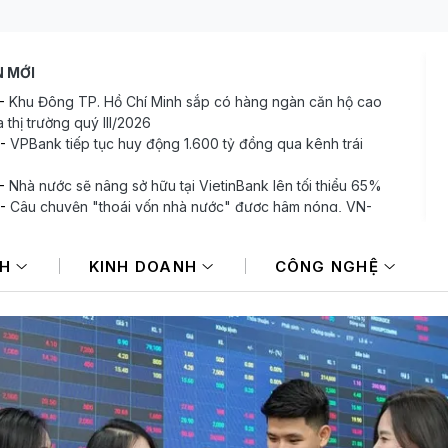
N MỚI
-
Khu Đông TP. Hồ Chí Minh sắp có hàng ngàn căn hộ cao
 thị trường quý III/2026
-
VPBank tiếp tục huy động 1.600 tỷ đồng qua kênh trái
-
Nhà nước sẽ nâng sở hữu tại VietinBank lên tối thiểu 65%
-
Câu chuyện "thoái vốn nhà nước" được hâm nóng, VN-
 tăng điểm nhẹ
-
Đà tăng giảm đan xen trên TTCK châu Á
NH
KINH DOANH
CÔNG NGHỆ
-
Giá vàng hướng tới tuần tăng mạnh nhất kể từ tháng 1/2026