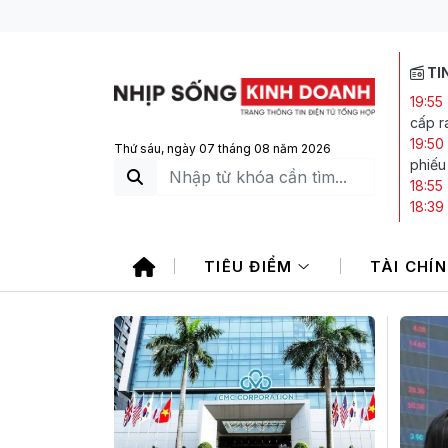
TI
19:55
cấp ra
19:50
Thứ sáu, ngày 07 tháng 08 năm 2026
phiếu
18:55
18:39
Index
18:10
TIÊU ĐIỂM
TÀI CHÍ
17:28