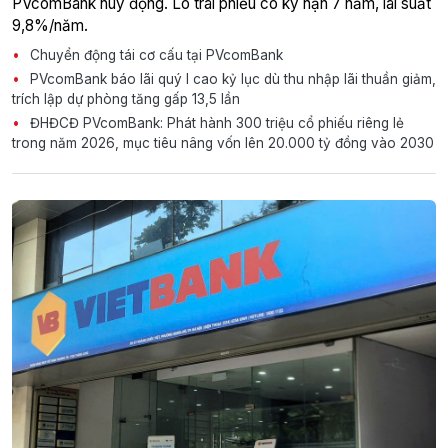
PVcomBank huy động. Lô trái phiếu có ký hạn 7 năm, lãi suất
9,8%/năm.
Chuyển động tái cơ cấu tại PVcomBank
PVcomBank báo lãi quý I cao kỷ lục dù thu nhập lãi thuần giảm,
trích lập dự phòng tăng gấp 13,5 lần
ĐHĐCĐ PVcomBank: Phát hành 300 triệu cổ phiếu riêng lẻ
trong năm 2026, mục tiêu nâng vốn lên 20.000 tỷ đồng vào 2030