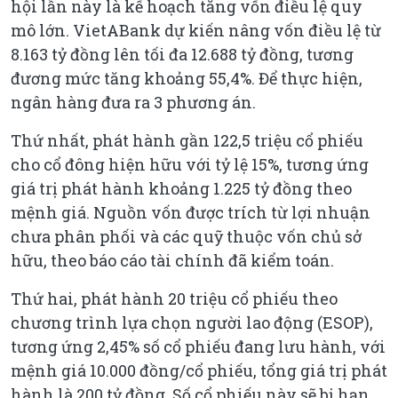
hội lần này là kế hoạch tăng vốn điều lệ quy
mô lớn. VietABank dự kiến nâng vốn điều lệ từ
8.163 tỷ đồng lên tối đa 12.688 tỷ đồng, tương
đương mức tăng khoảng 55,4%. Để thực hiện,
ngân hàng đưa ra 3 phương án.
Thứ nhất, phát hành gần 122,5 triệu cổ phiếu
cho cổ đông hiện hữu với tỷ lệ 15%, tương ứng
giá trị phát hành khoảng 1.225 tỷ đồng theo
mệnh giá. Nguồn vốn được trích từ lợi nhuận
chưa phân phối và các quỹ thuộc vốn chủ sở
hữu, theo báo cáo tài chính đã kiểm toán.
Thứ hai, phát hành 20 triệu cổ phiếu theo
chương trình lựa chọn người lao động (ESOP),
tương ứng 2,45% số cổ phiếu đang lưu hành, với
mệnh giá 10.000 đồng/cổ phiếu, tổng giá trị phát
hành là 200 tỷ đồng. Số cổ phiếu này sẽ bị hạn