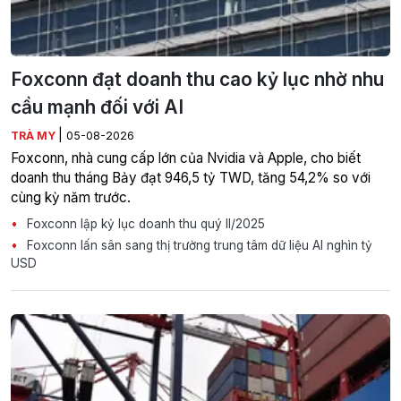
Foxconn đạt doanh thu cao kỷ lục nhờ nhu
cầu mạnh đối với AI
|
TRÀ MY
05-08-2026
Foxconn, nhà cung cấp lớn của Nvidia và Apple, cho biết
doanh thu tháng Bảy đạt 946,5 tỷ TWD, tăng 54,2% so với
cùng kỳ năm trước.
Foxconn lập kỷ lục doanh thu quý II/2025
Foxconn lấn sân sang thị trường trung tâm dữ liệu AI nghìn tỷ
USD