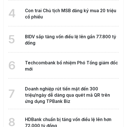
4
Con trai Chủ tịch MSB đăng ký mua 20 triệu
cổ phiếu
5
BIDV sắp tăng vốn điều lệ lên gần 77.800 tỷ
đồng
6
Techcombank bổ nhiệm Phó Tổng giám đốc
mới
Doanh nghiệp rút tiền mặt đến 300
7
triệu/ngày dễ dàng qua quét mã QR trên
ứng dụng TPBank Biz
8
HDBank chuẩn bị tăng vốn điều lệ lên hơn
72.000 tỷ đồng