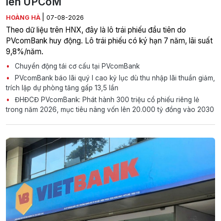
lên UPCoM
|
HOÀNG HÀ
07-08-2026
Theo dữ liệu trên HNX, đây là lô trái phiếu đầu tiên do
PVcomBank huy động. Lô trái phiếu có ký hạn 7 năm, lãi suất
9,8%/năm.
Chuyển động tái cơ cấu tại PVcomBank
PVcomBank báo lãi quý I cao kỷ lục dù thu nhập lãi thuần giảm,
trích lập dự phòng tăng gấp 13,5 lần
ĐHĐCĐ PVcomBank: Phát hành 300 triệu cổ phiếu riêng lẻ
trong năm 2026, mục tiêu nâng vốn lên 20.000 tỷ đồng vào 2030