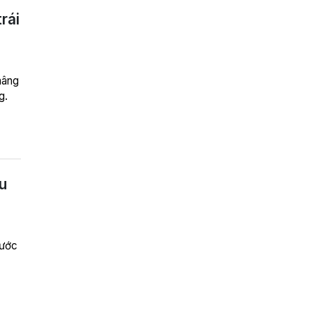
rái
nâng
g.
u
nước