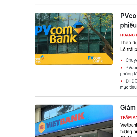
PVcom
phiếu
HOÀNG 
Theo dữ
Lô trái
Chuyể
PVcomB
phòng tă
ĐHĐCĐ
mục tiêu
Giảm 
TRÂM A
Vietban
tương ứ