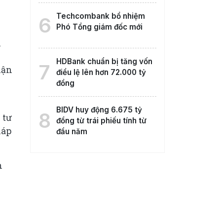
Techcombank bổ nhiệm
6
Phó Tổng giám đốc mới
h
HDBank chuẩn bị tăng vốn
7
hận
điều lệ lên hơn 72.000 tỷ
đồng
BIDV huy động 6.675 tỷ
8
 tư
đồng từ trái phiếu tính từ
háp
đầu năm
n