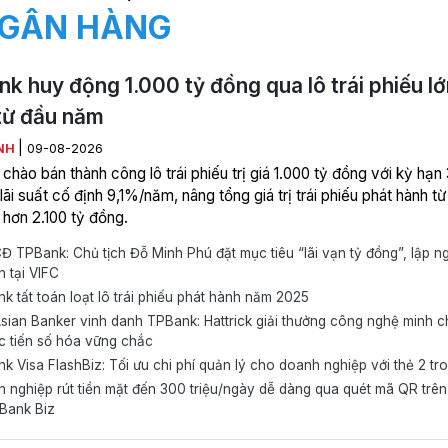
GÂN HÀNG
k huy động 1.000 tỷ đồng qua lô trái phiếu lớ
từ đầu năm
|
NH
09-08-2026
hào bán thành công lô trái phiếu trị giá 1.000 tỷ đồng với kỳ hạn 
ãi suất cố định 9,1%/năm, nâng tổng giá trị trái phiếu phát hành t
 hơn 2.100 tỷ đồng.
TPBank: Chủ tịch Đỗ Minh Phú đặt mục tiêu “lãi vạn tỷ đồng”, lập n
 tại VIFC
 tất toán loạt lô trái phiếu phát hành năm 2025
ian Banker vinh danh TPBank: Hattrick giải thưởng công nghệ minh 
c tiến số hóa vững chắc
 Visa FlashBiz: Tối ưu chi phí quản lý cho doanh nghiệp với thẻ 2 tro
nghiệp rút tiền mặt đến 300 triệu/ngày dễ dàng qua quét mã QR trên
Bank Biz