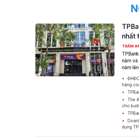
N
TPBan
nhất 
TRÂM A
TPBank c
năm và l
năm lên
ĐHĐCĐ 
hàng con
TPBank
The As
cho bướ
TPBank
Doanh 
dụng TP