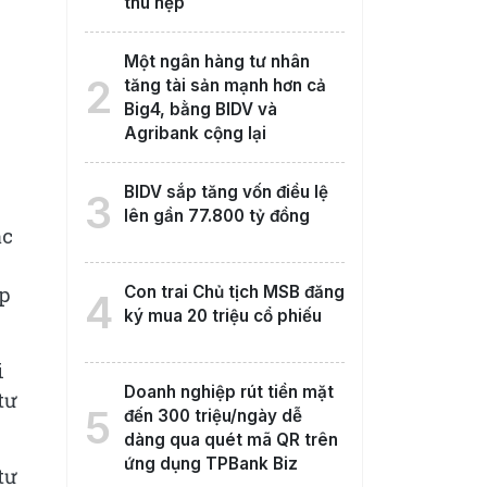
thu hẹp
Một ngân hàng tư nhân
2
tăng tài sản mạnh hơn cả
Big4, bằng BIDV và
Agribank cộng lại
BIDV sắp tăng vốn điều lệ
3
lên gần 77.800 tỷ đồng
ặc
p
Con trai Chủ tịch MSB đăng
4
ký mua 20 triệu cổ phiếu
i
Doanh nghiệp rút tiền mặt
tư
5
đến 300 triệu/ngày dễ
dàng qua quét mã QR trên
ứng dụng TPBank Biz
tư