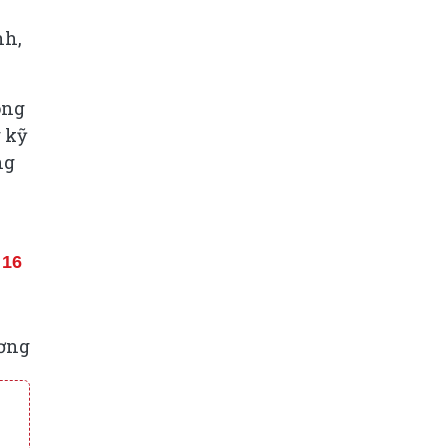
,
nh,
ông
g kỹ
ng
 16
ơng