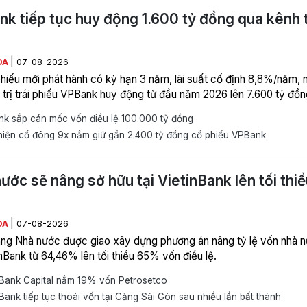
k tiếp tục huy động 1.600 tỷ đồng qua kênh t
|
ÒA
07-08-2026
 phiếu mới phát hành có kỳ hạn 3 năm, lãi suất cố định 8,8%/năm, 
á trị trái phiếu VPBank huy động từ đầu năm 2026 lên 7.600 tỷ đồn
k sắp cán mốc vốn điều lệ 100.000 tỷ đồng
hiện cổ đông 9x nắm giữ gần 2.400 tỷ đồng cổ phiếu VPBank
ước sẽ nâng sở hữu tại VietinBank lên tối thiể
|
ÒA
07-08-2026
ng Nhà nước được giao xây dựng phương án nâng tỷ lệ vốn nhà 
inBank từ 64,46% lên tối thiểu 65% vốn điều lệ.
nBank Capital nắm 19% vốn Petrosetco
Bank tiếp tục thoái vốn tại Cảng Sài Gòn sau nhiều lần bất thành