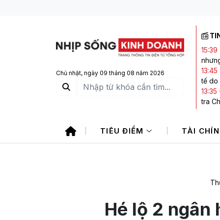
TI
15:39
nhưng
13:45
Chủ nhật, ngày 09 tháng 08 năm 2026
tế do
13:35
tra C
13:27
là do
TIÊU ĐIỂM
TÀI CHÍ
13:25
kết l
12:38
doanh
Th
Hé lộ 2 ngân 