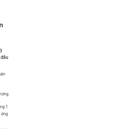
n
3
ừ đầu
gân
chứng
ng 1
 ứng