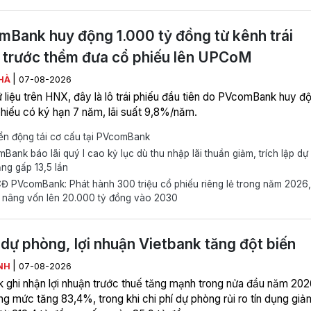
Bank huy động 1.000 tỷ đồng từ kênh trái
 trước thềm đưa cổ phiếu lên UPCoM
|
HÀ
07-08-2026
 liệu trên HNX, đây là lô trái phiếu đầu tiên do PVcomBank huy đ
 phiếu có ký hạn 7 năm, lãi suất 9,8%/năm.
n động tái cơ cấu tại PVcomBank
ank báo lãi quý I cao kỷ lục dù thu nhập lãi thuần giảm, trích lập dự
ng gấp 13,5 lần
 PVcomBank: Phát hành 300 triệu cổ phiếu riêng lẻ trong năm 2026,
 nâng vốn lên 20.000 tỷ đồng vào 2030
dự phòng, lợi nhuận Vietbank tăng đột biến
|
NH
07-08-2026
k ghi nhận lợi nhuận trước thuế tăng mạnh trong nửa đầu năm 202
ng mức tăng 83,4%, trong khi chi phí dự phòng rủi ro tín dụng giả