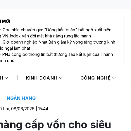
N MỚI
-
Góc nhìn chuyên gia: "Dòng tiền bí ẩn" bất ngờ xuất hiện,
 VN-Index vẫn đối mặt khả năng rung lắc mạnh
-
Giới doanh nghiệp Nhật Bản giảm kỳ vọng tăng trưởng kinh
 lo ngại lạm phát
-
PNJ công bố thông tin bất thường sau kết luận của Thanh
hính phủ
-
Bảo Tín Mạnh Hải: Có 7 giao dịch nhận đặt cọc vàng miếng
 bị rách vỏ bao bì, phải chuyển đến SJC để đóng lại
NH
KINH DOANH
CÔNG NGHỆ
-
Mi Hồng - tiệm vàng lâu đời bậc nhất TP.HCM lên tiếng sau
uận của Thanh tra Chính phủ
-
Các khoản hoàn thuế tác động tích cực đến kết quả kinh
 của doanh nghiệp Mỹ
NGÂN HÀNG
ứ hai, 08/06/2026 | 15:44
hàng cấp vốn cho siêu