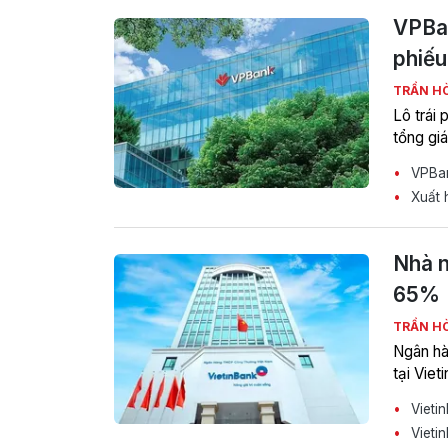
VPBan
phiếu
TRẦN H
Lô trái
tổng gi
VPBan
Xuất 
Nhà n
65%
TRẦN H
Ngân hà
tại Viet
Vieti
Vietin