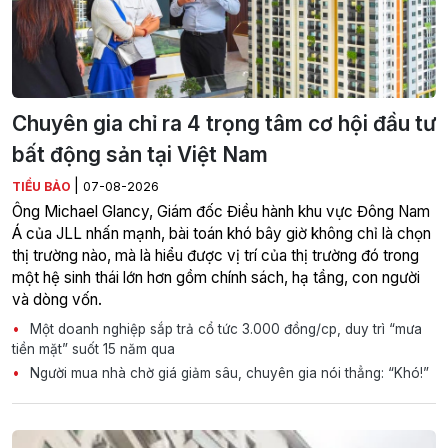
Chuyên gia chỉ ra 4 trọng tâm cơ hội đầu tư
bất động sản tại Việt Nam
|
TIỂU BẢO
07-08-2026
Ông Michael Glancy, Giám đốc Điều hành khu vực Đông Nam
Á của JLL nhấn mạnh, bài toán khó bây giờ không chỉ là chọn
thị trường nào, mà là hiểu được vị trí của thị trường đó trong
một hệ sinh thái lớn hơn gồm chính sách, hạ tầng, con người
và dòng vốn.
Một doanh nghiệp sắp trả cổ tức 3.000 đồng/cp, duy trì “mưa
tiền mặt” suốt 15 năm qua
Người mua nhà chờ giá giảm sâu, chuyên gia nói thẳng: “Khó!”