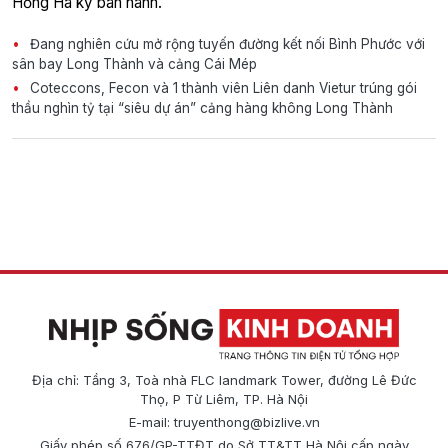
Hồng Hà ký ban hành.
Đang nghiên cứu mở rộng tuyến đường kết nối Bình Phước với
sân bay Long Thành và cảng Cái Mép
Coteccons, Fecon và 1 thành viên Liên danh Vietur trúng gói
thầu nghìn tỷ tại “siêu dự án” cảng hàng không Long Thành
Địa chỉ: Tầng 3, Toà nhà FLC landmark Tower, đường Lê Đức
Thọ, P Từ Liêm, TP. Hà Nội
E-mail:
truyenthong@bizlive.vn
Giấy phép số 676/GP-TTĐT do Sở TT&TT Hà Nội cấp ngày