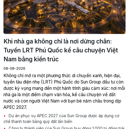
Khi nhà ga không chỉ là nơi dừng chân:
Tuyến LRT Phú Quốc kể câu chuyện Việt
Nam bằng kiến trúc
08-08-2026
Không chỉ mở ra một phương thức di chuyển xanh, hiện đại,
tuyến tàu điện nhẹ (LRT) Phú Quốc do Sun Group đầu tư còn
được kỳ vọng mang đến một hành trình giàu cảm xúc: nơi mỗi
nhà ga là một điểm chạm văn hóa, kể câu chuyện về đất
nước và con người Việt Nam với bạn bè năm châu trong dịp
APEC 2027.
Dự án phục vụ APEC 2027 của Sun Group được áp dụng cơ
chế thanh toán bằng quỹ đất lấn biển
Công ty thành viên của Sun Group huy động 1.000 tỷ đồng trái