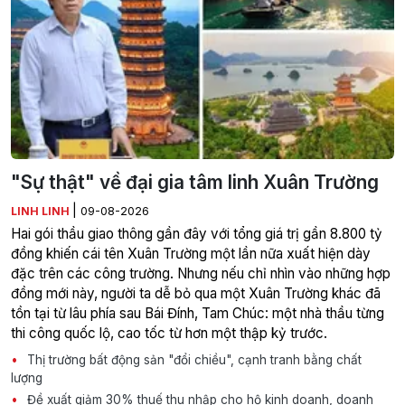
"Sự thật" về đại gia tâm linh Xuân Trường
|
LINH LINH
09-08-2026
Hai gói thầu giao thông gần đây với tổng giá trị gần 8.800 tỷ
đồng khiến cái tên Xuân Trường một lần nữa xuất hiện dày
đặc trên các công trường. Nhưng nếu chỉ nhìn vào những hợp
đồng mới này, người ta dễ bỏ qua một Xuân Trường khác đã
tồn tại từ lâu phía sau Bái Đính, Tam Chúc: một nhà thầu từng
thi công quốc lộ, cao tốc từ hơn một thập kỷ trước.
Thị trường bất động sản "đổi chiều", cạnh tranh bằng chất
lượng
Đề xuất giảm 30% thuế thu nhập cho hộ kinh doanh, doanh