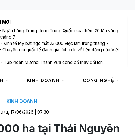
N MỚI
-
Ngân hàng Trung ương Trung Quốc mua thêm 20 tấn vàng
 tháng 7
-
Kinh tế Mỹ bất ngờ mất 23.000 việc làm trong tháng 7
-
Chuyên gia quốc tế đánh giá tích cực về tiền đồng của Việt
-
Tập đoàn Mường Thanh vừa công bố thay đổi lớn
-
VIX sắp phát hành gần 123 triệu cổ phiếu trả cổ tức
-
Bán ròng 600 tỷ đồng trong phiên cuối tuần, tự doanh
NH
KINH DOANH
CÔNG NGHỆ
"xả" mã nào mạnh nhất?
KINH DOANH
ứ tư, 17/06/2026 | 07:30
000 ha tại Thái Nguyên