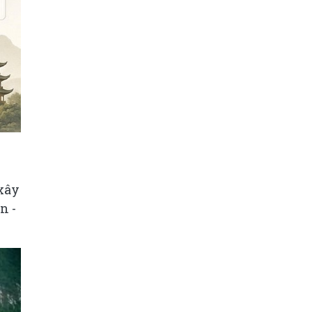
 xây
n -