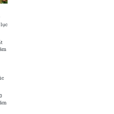
h
g
 lục
ất
tâm
úc
0
răm