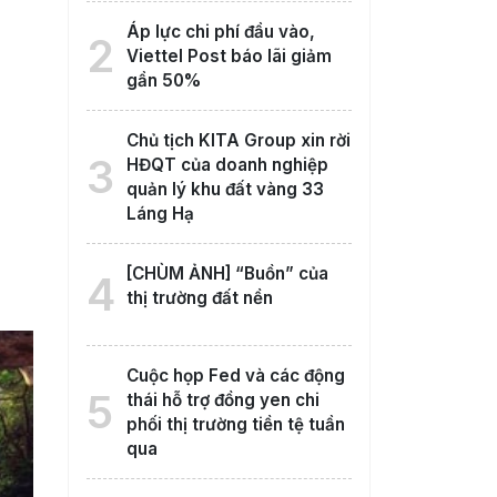
Áp lực chi phí đầu vào,
2
Viettel Post báo lãi giảm
gần 50%
Chủ tịch KITA Group xin rời
3
HĐQT của doanh nghiệp
quản lý khu đất vàng 33
Láng Hạ
[CHÙM ẢNH] “Buồn” của
4
thị trường đất nền
Cuộc họp Fed và các động
5
thái hỗ trợ đồng yen chi
phối thị trường tiền tệ tuần
qua