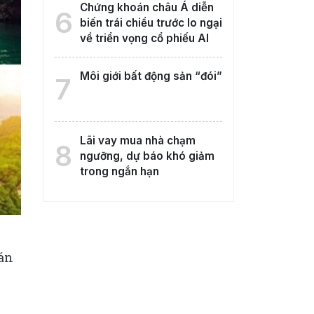
Chứng khoán châu Á diễn
6
biến trái chiều trước lo ngại
về triển vọng cổ phiếu AI
Môi giới bất động sản “đói”
7
Lãi vay mua nhà chạm
8
ngưỡng, dự báo khó giảm
trong ngắn hạn
 án