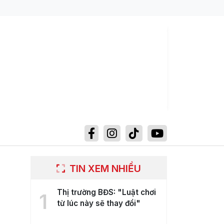
TIN XEM NHIỀU
Thị trường BĐS: "Luật chơi
1
từ lúc này sẽ thay đổi"