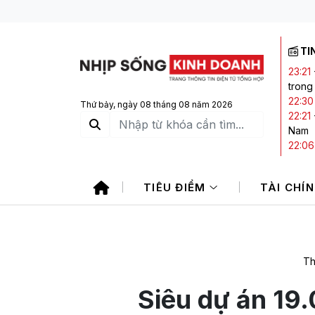
TI
23:21
trong
22:30
Thứ bảy, ngày 08 tháng 08 năm 2026
22:21
Nam
22:06
21:20
20:05
TIÊU ĐIỂM
TÀI CHÍ
CTCK 
Th
Siêu dự án 19.