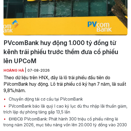
PVcomBank huy động 1.000 tỷ đồng từ
kênh trái phiếu trước thềm đưa cổ phiếu
lên UPCoM
|
HOÀNG HÀ
07-08-2026
Theo dữ liệu trên HNX, đây là lô trái phiếu đầu tiên do
PVcomBank huy động. Lô trái phiếu có ký hạn 7 năm, lãi suất
9,8%/năm.
Chuyển động tái cơ cấu tại PVcomBank
PVcomBank báo lãi quý I cao kỷ lục dù thu nhập lãi thuần giảm,
trích lập dự phòng tăng gấp 13,5 lần
ĐHĐCĐ PVcomBank: Phát hành 300 triệu cổ phiếu riêng lẻ
trong năm 2026, mục tiêu nâng vốn lên 20.000 tỷ đồng vào 2030