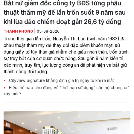
Bắt nữ giám đốc công ty BĐS từng phẫu
thuật thẩm mỹ để lẩn trốn suốt 9 năm sau
khi lừa đảo chiếm đoạt gần 26,6 tỷ đồng
|
THANH PHONG
05-08-2026
Trong thời gian lẩn trốn, Nguyễn Thị Lựu (sinh năm 1983) đã
phẫu thuật thẩm mỹ để thay đổi đặc điểm khuôn mặt, sử
dụng giấy tờ tùy thân giả nhằm che giấu nhân thân, trốn tránh
sự truy bắt của cơ quan chức năng. Sau gần 9 năm kiên trì
xác minh, truy tìm, lực lượng công an đã phát hiện và bắt giữ
thành công đối tượng.
Cityview Signature khẳng định giá trị ngay từ khi ra mắt
Hiểu thế nào cho đúng về “thời hạn sử dụng” căn hộ chung cư
xây mới ?