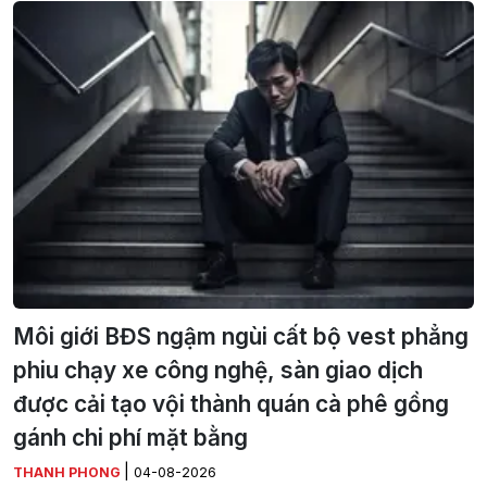
Môi giới BĐS ngậm ngùi cất bộ vest phẳng
phiu chạy xe công nghệ, sàn giao dịch
được cải tạo vội thành quán cà phê gồng
gánh chi phí mặt bằng
|
THANH PHONG
04-08-2026