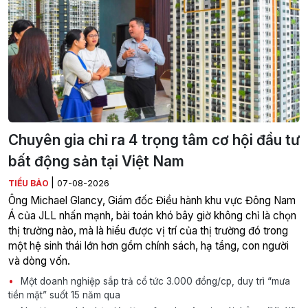
Chuyên gia chỉ ra 4 trọng tâm cơ hội đầu tư
bất động sản tại Việt Nam
|
TIỂU BẢO
07-08-2026
Ông Michael Glancy, Giám đốc Điều hành khu vực Đông Nam
Á của JLL nhấn mạnh, bài toán khó bây giờ không chỉ là chọn
thị trường nào, mà là hiểu được vị trí của thị trường đó trong
một hệ sinh thái lớn hơn gồm chính sách, hạ tầng, con người
và dòng vốn.
Một doanh nghiệp sắp trả cổ tức 3.000 đồng/cp, duy trì “mưa
tiền mặt” suốt 15 năm qua