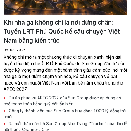
Khi nhà ga không chỉ là nơi dừng chân:
Tuyến LRT Phú Quốc kể câu chuyện Việt
Nam bằng kiến trúc
08-08-2026
Không chỉ mở ra một phương thức di chuyển xanh, hiện đại,
tuyến tàu điện nhẹ (LRT) Phú Quốc do Sun Group đầu tư còn
được kỳ vọng mang đến một hành trình giàu cảm xúc: nơi mỗi
nhà ga là một điểm chạm văn hóa, kể câu chuyện về đất
nước và con người Việt Nam với bạn bè năm châu trong dịp
APEC 2027.
Dự án phục vụ APEC 2027 của Sun Group được áp dụng cơ
chế thanh toán bằng quỹ đất lấn biển
Công ty thành viên của Sun Group huy động 1.000 tỷ đồng trái
phiếu
Ra mắt tháp căn hộ Sun Group Nha Trang: "Trái tim" của đảo lễ
hội thuộc Charmora City