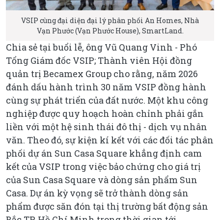
VSIP cùng đại diện đại lý phân phối An Homes, Nhà
Vạn Phước (Vạn Phước House), SmartLand.
Chia sẻ tại buổi lễ, ông Vũ Quang Vinh - Phó
Tổng Giám đốc VSIP; Thành viên Hội đồng
quản trị Becamex Group cho rằng, năm 2026
đánh dấu hành trình 30 năm VSIP đồng hành
cùng sự phát triển của đất nước. Một khu công
nghiệp được quy hoạch hoàn chỉnh phải gắn
liền với một hệ sinh thái đô thị - dịch vụ nhân
văn. Theo đó, sự kiện kí kết với các đối tác phân
phối dự án Sun Casa Square khẳng định cam
kết của VSIP trong việc bảo chứng cho giá trị
của Sun Casa Square và dòng sản phẩm Sun
Casa. Dự án kỳ vọng sẽ trở thành dòng sản
phẩm được săn đón tại thị trường bất động sản
Bắc TP. Hồ Chí Minh trong thời gian tới.