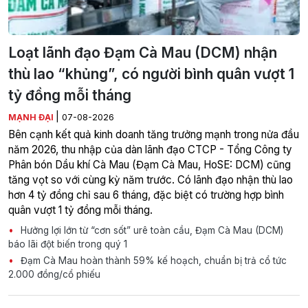
Loạt lãnh đạo Đạm Cà Mau (DCM) nhận
thù lao “khủng”, có người bình quân vượt 1
tỷ đồng mỗi tháng
|
MẠNH ĐẠI
07-08-2026
Bên cạnh kết quả kinh doanh tăng trưởng mạnh trong nửa đầu
năm 2026, thu nhập của dàn lãnh đạo CTCP - Tổng Công ty
Phân bón Dầu khí Cà Mau (Đạm Cà Mau, HoSE: DCM) cũng
tăng vọt so với cùng kỳ năm trước. Có lãnh đạo nhận thù lao
hơn 4 tỷ đồng chỉ sau 6 tháng, đặc biệt có trường hợp bình
quân vượt 1 tỷ đồng mỗi tháng.
Hưởng lợi lớn từ “cơn sốt” urê toàn cầu, Đạm Cà Mau (DCM)
báo lãi đột biến trong quý 1
Đạm Cà Mau hoàn thành 59% kế hoạch, chuẩn bị trả cổ tức
2.000 đồng/cổ phiếu