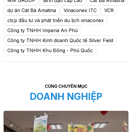
MIK GROUP
lãnh đạo cấp cao
Cát Bà Amatina
dự án Cát Bà Amatina
Vinaconex ITC
VCR
ctcp đầu tư và phát triển du lịch vinaconex
Công ty TNHH Imperia An Phú
Công ty TNHH Kinh doanh Quốc tế Silver Field
Công ty TNHH Khu Đông - Phú Quốc
CÙNG CHUYÊN MỤC
DOANH NGHIỆP