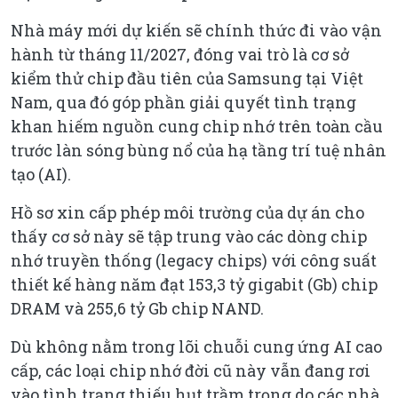
Nhà máy mới dự kiến sẽ chính thức đi vào vận
hành từ tháng 11/2027, đóng vai trò là cơ sở
kiểm thử chip đầu tiên của Samsung tại Việt
Nam, qua đó góp phần giải quyết tình trạng
khan hiếm nguồn cung chip nhớ trên toàn cầu
trước làn sóng bùng nổ của hạ tầng trí tuệ nhân
tạo (AI).
Hồ sơ xin cấp phép môi trường của dự án cho
thấy cơ sở này sẽ tập trung vào các dòng chip
nhớ truyền thống (legacy chips) với công suất
thiết kế hàng năm đạt 153,3 tỷ gigabit (Gb) chip
DRAM và 255,6 tỷ Gb chip NAND.
Dù không nằm trong lõi chuỗi cung ứng AI cao
cấp, các loại chip nhớ đời cũ này vẫn đang rơi
vào tình trạng thiếu hụt trầm trọng do các nhà