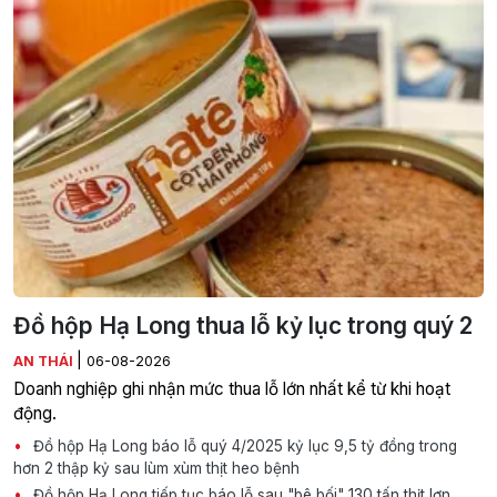
Đồ hộp Hạ Long thua lỗ kỷ lục trong quý 2
|
AN THÁI
06-08-2026
Doanh nghiệp ghi nhận mức thua lỗ lớn nhất kể từ khi hoạt
động.
Đồ hộp Hạ Long báo lỗ quý 4/2025 kỷ lục 9,5 tỷ đồng trong
hơn 2 thập kỷ sau lùm xùm thịt heo bệnh
Đồ hộp Hạ Long tiếp tục báo lỗ sau "bê bối" 130 tấn thịt lợn