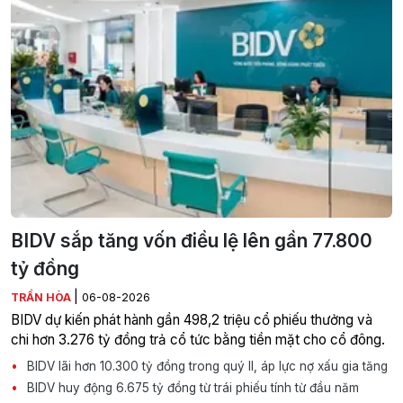
BIDV sắp tăng vốn điều lệ lên gần 77.800
tỷ đồng
|
TRẦN HÒA
06-08-2026
BIDV dự kiến phát hành gần 498,2 triệu cổ phiếu thưởng và
chi hơn 3.276 tỷ đồng trả cổ tức bằng tiền mặt cho cổ đông.
BIDV lãi hơn 10.300 tỷ đồng trong quý II, áp lực nợ xấu gia tăng
BIDV huy động 6.675 tỷ đồng từ trái phiếu tính từ đầu năm