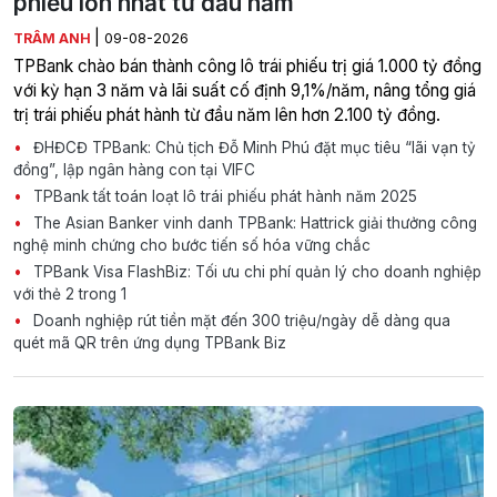
phiếu lớn nhất từ đầu năm
|
TRÂM ANH
09-08-2026
TPBank chào bán thành công lô trái phiếu trị giá 1.000 tỷ đồng
với kỳ hạn 3 năm và lãi suất cố định 9,1%/năm, nâng tổng giá
trị trái phiếu phát hành từ đầu năm lên hơn 2.100 tỷ đồng.
ĐHĐCĐ TPBank: Chủ tịch Đỗ Minh Phú đặt mục tiêu “lãi vạn tỷ
đồng”, lập ngân hàng con tại VIFC
TPBank tất toán loạt lô trái phiếu phát hành năm 2025
The Asian Banker vinh danh TPBank: Hattrick giải thưởng công
nghệ minh chứng cho bước tiến số hóa vững chắc
TPBank Visa FlashBiz: Tối ưu chi phí quản lý cho doanh nghiệp
với thẻ 2 trong 1
Doanh nghiệp rút tiền mặt đến 300 triệu/ngày dễ dàng qua
quét mã QR trên ứng dụng TPBank Biz