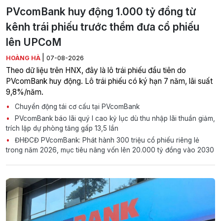
PVcomBank huy động 1.000 tỷ đồng từ
kênh trái phiếu trước thềm đưa cổ phiếu
lên UPCoM
|
HOÀNG HÀ
07-08-2026
Theo dữ liệu trên HNX, đây là lô trái phiếu đầu tiên do
PVcomBank huy động. Lô trái phiếu có ký hạn 7 năm, lãi suất
9,8%/năm.
Chuyển động tái cơ cấu tại PVcomBank
PVcomBank báo lãi quý I cao kỷ lục dù thu nhập lãi thuần giảm,
trích lập dự phòng tăng gấp 13,5 lần
ĐHĐCĐ PVcomBank: Phát hành 300 triệu cổ phiếu riêng lẻ
trong năm 2026, mục tiêu nâng vốn lên 20.000 tỷ đồng vào 2030