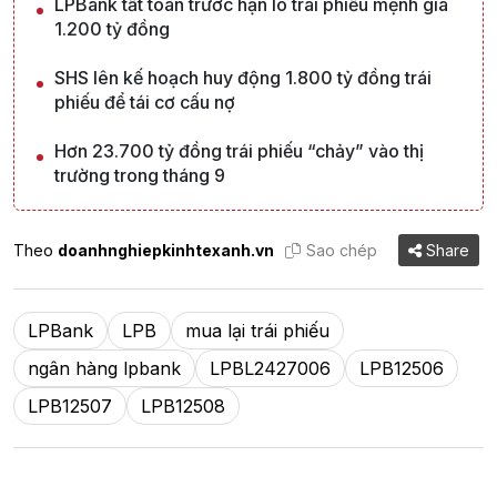
LPBank tất toán trước hạn lô trái phiếu mệnh giá
1.200 tỷ đồng
SHS lên kế hoạch huy động 1.800 tỷ đồng trái
phiếu để tái cơ cấu nợ
Hơn 23.700 tỷ đồng trái phiếu “chảy” vào thị
trường trong tháng 9
Theo
doanhnghiepkinhtexanh.vn
Sao chép
Share
LPBank
LPB
mua lại trái phiếu
ngân hàng lpbank
LPBL2427006
LPB12506
LPB12507
LPB12508