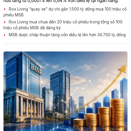
hữu tăng từ 0,0001% lên 0,64% vốn điều lệ tại ngân hàng.
Rox Living “quay xe” dự chi gần 1.500 tỷ đồng mua 100 triệu cổ
phiếu MSB
Rox Living mua chưa đến 20 triệu cổ phiếu trong tổng số 100
triệu cổ phiếu MSB đã đăng ký
MSB được chấp thuận tăng vốn điều lệ lên hơn 34.700 tỷ đồng