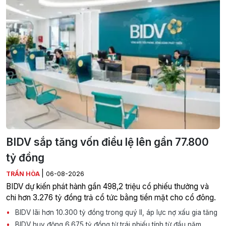
BIDV sắp tăng vốn điều lệ lên gần 77.800
tỷ đồng
|
TRẦN HÒA
06-08-2026
BIDV dự kiến phát hành gần 498,2 triệu cổ phiếu thưởng và
chi hơn 3.276 tỷ đồng trả cổ tức bằng tiền mặt cho cổ đông.
BIDV lãi hơn 10.300 tỷ đồng trong quý II, áp lực nợ xấu gia tăng
BIDV huy động 6.675 tỷ đồng từ trái phiếu tính từ đầu năm