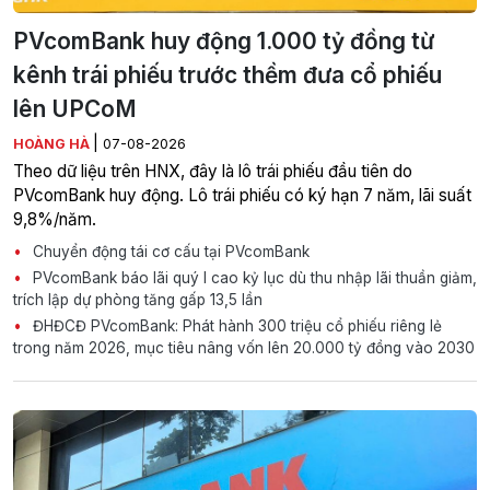
PVcomBank huy động 1.000 tỷ đồng từ
kênh trái phiếu trước thềm đưa cổ phiếu
lên UPCoM
|
HOÀNG HÀ
07-08-2026
Theo dữ liệu trên HNX, đây là lô trái phiếu đầu tiên do
PVcomBank huy động. Lô trái phiếu có ký hạn 7 năm, lãi suất
9,8%/năm.
Chuyển động tái cơ cấu tại PVcomBank
PVcomBank báo lãi quý I cao kỷ lục dù thu nhập lãi thuần giảm,
trích lập dự phòng tăng gấp 13,5 lần
ĐHĐCĐ PVcomBank: Phát hành 300 triệu cổ phiếu riêng lẻ
trong năm 2026, mục tiêu nâng vốn lên 20.000 tỷ đồng vào 2030