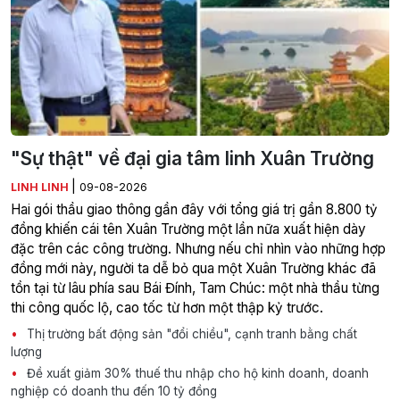
"Sự thật" về đại gia tâm linh Xuân Trường
|
LINH LINH
09-08-2026
Hai gói thầu giao thông gần đây với tổng giá trị gần 8.800 tỷ
đồng khiến cái tên Xuân Trường một lần nữa xuất hiện dày
đặc trên các công trường. Nhưng nếu chỉ nhìn vào những hợp
đồng mới này, người ta dễ bỏ qua một Xuân Trường khác đã
tồn tại từ lâu phía sau Bái Đính, Tam Chúc: một nhà thầu từng
thi công quốc lộ, cao tốc từ hơn một thập kỷ trước.
Thị trường bất động sản "đổi chiều", cạnh tranh bằng chất
lượng
Đề xuất giảm 30% thuế thu nhập cho hộ kinh doanh, doanh
nghiệp có doanh thu đến 10 tỷ đồng