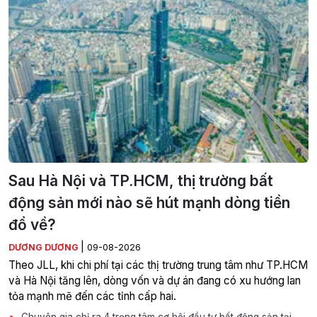
Sau Hà Nội và TP.HCM, thị trường bất
động sản mới nào sẽ hút mạnh dòng tiền
đổ về?
|
DƯƠNG DƯƠNG
09-08-2026
Theo JLL, khi chi phí tại các thị trường trung tâm như TP.HCM
và Hà Nội tăng lên, dòng vốn và dự án đang có xu hướng lan
tỏa mạnh mẽ đến các tỉnh cấp hai.
Chuyên gia chỉ ra 4 trọng tâm cơ hội đầu tư bất động sản tại