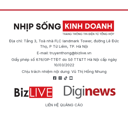
Địa chỉ: Tầng 3, Toà nhà FLC landmark Tower, đường Lê Đức
Thọ, P Từ Liêm, TP. Hà Nội
E-mail:
truyenthong@bizlive.vn
Giấy phép số 676/GP-TTĐT do Sở TT&TT Hà Nội cấp ngày
10/03/2022
Chịu trách nhiệm nội dung: Vũ Thị Hồng Nhung
LIÊN HỆ QUẢNG CÁO
Công ty Cổ phần Truyền thông Quốc tế Diginews
Điện thoại: 0866 500 388
E-mail:
truyenthong@bizlive.vn