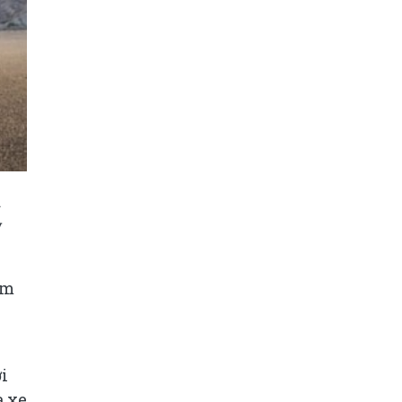
a
ỷ
ăm
i
à xe