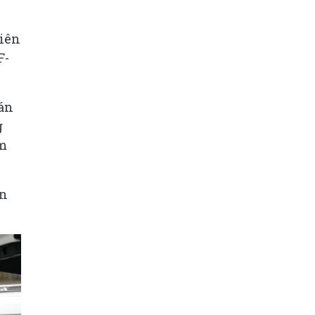
hiên
F-
bán
g
ăm
ên