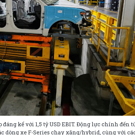
 đáng kể với 1,5 tỷ USD EBIT. Động lực chính đến t
c dòng xe F-Series chạy xăng/hybrid, cùng với cá