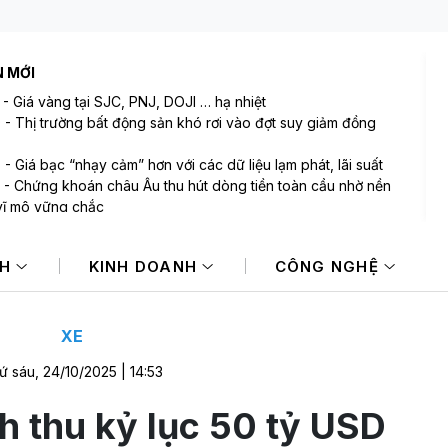
N MỚI
-
Giá vàng tại SJC, PNJ, DOJI … hạ nhiệt
9
-
Thị trường bất động sản khó rơi vào đợt suy giảm đồng
8
-
Giá bạc “nhạy cảm” hơn với các dữ liệu lạm phát, lãi suất
-
Chứng khoán châu Âu thu hút dòng tiền toàn cầu nhờ nền
vĩ mô vững chắc
-
Tập đoàn Đèo Cả đang nghiên cứu đầu tư nhiều dự án với
mức đầu tư dự kiến gần 350.000 tỷ đồng
NH
KINH DOANH
CÔNG NGHỆ
-
Đề xuất 28 khu TOD dọc tuyến đường sắt TP.HCM - Cần
XE
ứ sáu, 24/10/2025 | 14:53
h thu kỷ lục 50 tỷ USD