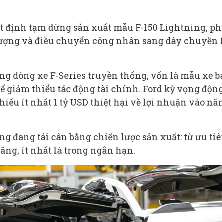
ết định tạm dừng sản xuất mẫu F-150 Lightning, p
 tượng và điều chuyển công nhân sang dây chuyền 
ợng dòng xe F-Series truyền thống, vốn là mẫu xe 
để giảm thiểu tác động tài chính. Ford kỳ vọng độn
thiểu ít nhất 1 tỷ USD thiệt hại về lợi nhuận vào n
ãng đang tái cân bằng chiến lược sản xuất: từ ưu ti
xăng, ít nhất là trong ngắn hạn.