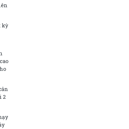
iên
 kỳ
on
 cao
cho
 cản
i 2
chạy
áy