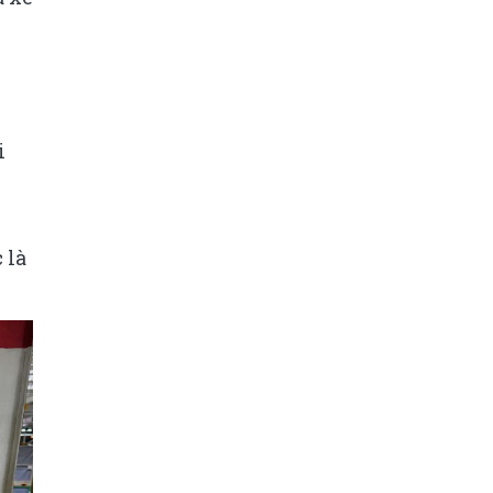
i
 là