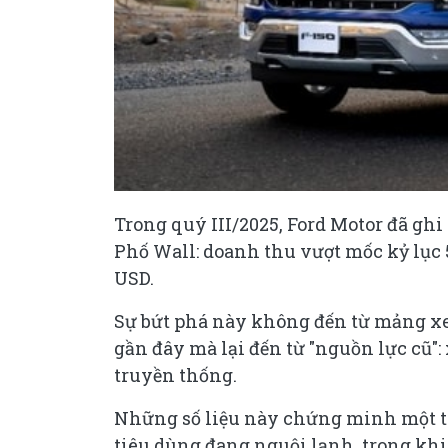
Trong quý III/2025, Ford Motor đã gh
Phố Wall: doanh thu vượt mốc kỷ lục 5
USD.
Sự bứt phá này không đến từ mảng xe
gần đây mà lại đến từ "nguồn lực cũ": 
truyền thống.
Những số liệu này chứng minh một thự
tiêu dùng đang nguội lạnh, trong khi