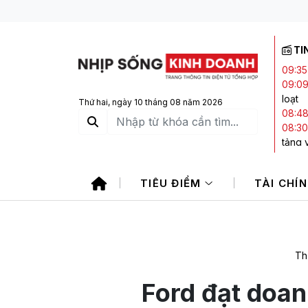
TI
09:35
09:0
loạt
Thứ hai, ngày 10 tháng 08 năm 2026
08:4
08:30
tảng 
08:27
tổng 
TIÊU ĐIỂM
TÀI CHÍ
08:21
Thơ
Th
Ford đạt doan