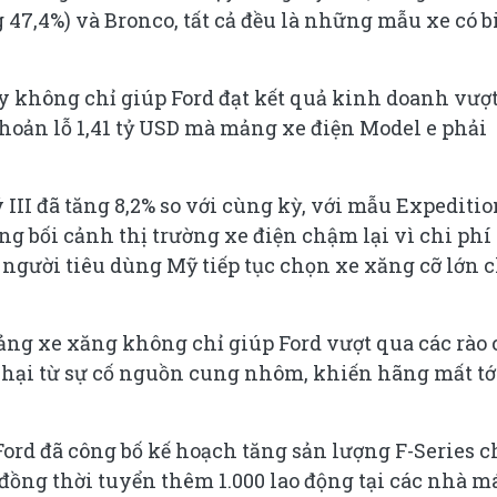
47,4%) và Bronco, tất cả đều là những mẫu xe có b
 không chỉ giúp Ford đạt kết quả kinh doanh vượt
hoản lỗ 1,41 tỷ USD mà mảng xe điện Model e phải
 III đã tăng 8,2% so với cùng kỳ, với mẫu Expediti
ong bối cảnh thị trường xe điện chậm lại vì chi phí
 người tiêu dùng Mỹ tiếp tục chọn xe xăng cỡ lớn 
ảng xe xăng không chỉ giúp Ford vượt qua các rào
hại từ sự cố nguồn cung nhôm, khiến hãng mất tớ
Ford đã công bố kế hoạch tăng sản lượng F-Series 
đồng thời tuyển thêm 1.000 lao động tại các nhà m