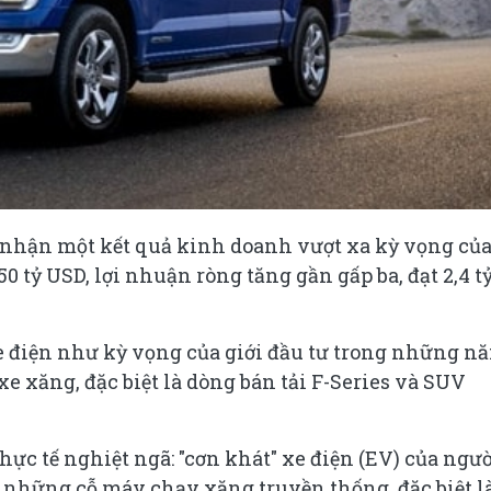
i nhận một kết quả kinh doanh vượt xa kỳ vọng củ
0 tỷ USD, lợi nhuận ròng tăng gần gấp ba, đạt 2,4 t
 điện như kỳ vọng của giới đầu tư trong những n
xe xăng, đặc biệt là dòng bán tải F-Series và SUV
c tế nghiệt ngã: "cơn khát" xe điện (EV) của ngườ
 những cỗ máy chạy xăng truyền thống, đặc biệt l