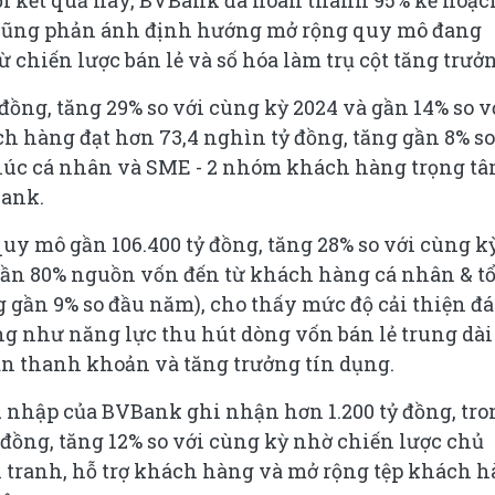
 cũng phản ánh định hướng mở rộng quy mô đang
ừ chiến lược bán lẻ và số hóa làm trụ cột tăng trưở
 đồng, tăng 29% so với cùng kỳ 2024 và gần 14% so v
h hàng đạt hơn 73,4 nghìn tỷ đồng, tăng gần 8% so
khúc cá nhân và SME - 2 nhóm khách hàng trọng t
Bank.
y mô gần 106.400 tỷ đồng, tăng 28% so với cùng k
 gần 80% nguồn vốn đến từ khách hàng cá nhân & t
ng gần 9% so đầu năm), cho thấy mức độ cải thiện đ
ng như năng lực thu hút dòng vốn bán lẻ trung dài
àn thanh khoản và tăng trưởng tín dụng.
u nhập của BVBank ghi nhận hơn 1.200 tỷ đồng, tro
ỷ đồng, tăng 12% so với cùng kỳ nhờ chiến lược chủ
h tranh, hỗ trợ khách hàng và mở rộng tệp khách 