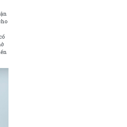
uận
cho
cố
mở
iến