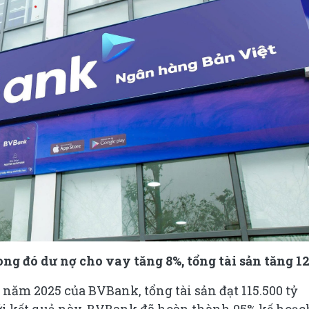
ong đó dư nợ cho vay tăng 8%, tổng tài sản tăng 1
năm 2025 của BVBank, tổng tài sản đạt 115.500 tỷ
Với kết quả này, BVBank đã hoàn thành 95% kế hoạc