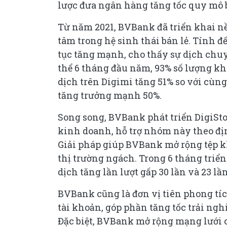
lược đưa ngân hàng tăng tốc quy mô b
Từ năm 2021, BVBank đã triển khai nề
tâm trong hệ sinh thái bán lẻ. Tính đ
tục tăng mạnh, cho thấy sự dịch chuy
thể 6 tháng đầu năm, 93% số lượng kh
dịch trên Digimi tăng 51% so với cùn
tăng trưởng mạnh 50%.
Song song, BVBank phát triển DigiSt
kinh doanh, hỗ trợ nhóm này theo đ
Giải pháp giúp BVBank mở rộng tệp k
thị trường ngách. Trong 6 tháng tri
dịch tăng lần lượt gấp 30 lần và 23 lần
BVBank cũng là đơn vị tiên phong tí
tài khoản, góp phần tăng tốc trải ng
Đặc biệt, BVBank mở rộng mạng lưới 