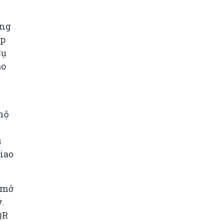
ung
ếp
Cụ
ao
hộ
u
iao
 mở
.
QR