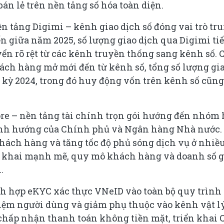
án lẻ trên nền tảng số hóa toàn diện.
n tảng Digimi – kênh giao dịch số đóng vai trò tr
ến giữa năm 2025, số lượng giao dịch qua Digimi ti
ển rõ rệt từ các kênh truyền thống sang kênh số. 
ách hàng mở mới đến từ kênh số, tổng số lượng gi
g kỳ 2024, trong đó huy động vốn trên kênh số cũng
ore – nền tảng tài chính trọn gói hướng đến nhóm 
ịnh hướng của Chính phủ và Ngân hàng Nhà nước.
hách hàng và tăng tốc độ phủ sóng dịch vụ ở nhiề
ển khai mạnh mẽ, quy mô khách hàng và doanh số g
.
ch hợp eKYC xác thực VNeID vào toàn bộ quy trình
hiệm người dùng và giảm phụ thuộc vào kênh vật lý
chấp nhận thanh toán không tiền mặt, triển khai 