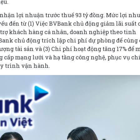
ệu.
nhận lợi nhuận trước thuế 93 tỷ đồng. Mức lợi nh
ếu đến từ (1) Việc BVBank chủ động giảm lãi suất 
hỗ trợ khách hàng cá nhân, doanh nghiệp theo tinh
ank chủ động trích lập chi phí dự phòng để củng 
ượng tài sản và (3) Chi phí hoạt động tăng 17% để 
ng cấp mạng lưới và hạ tầng công nghệ, phục vụ ch
uy trình vận hành.