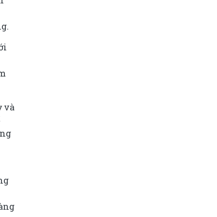
ng.
ới
âm
ỳ và
ổ
áng
ng
hàng