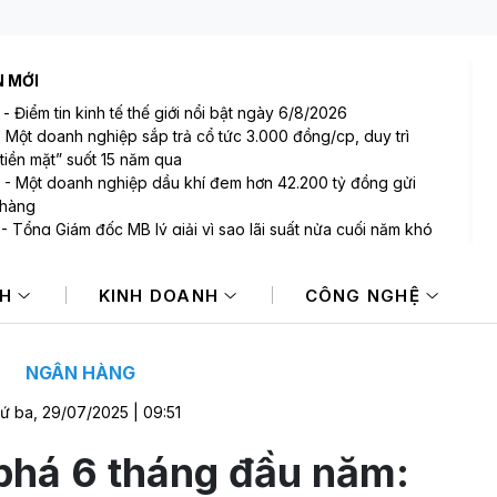
N MỚI
-
Điểm tin kinh tế thế giới nổi bật ngày 6/8/2026
-
Một doanh nghiệp sắp trả cổ tức 3.000 đồng/cp, duy trì
tiền mặt” suốt 15 năm qua
-
Một doanh nghiệp dầu khí đem hơn 42.200 tỷ đồng gửi
 hàng
-
Tổng Giám đốc MB lý giải vì sao lãi suất nửa cuối năm khó
 NIM sẽ còn thu hẹp
-
Bất ngờ: Huấn Hoa Hồng từng là Chủ tịch công ty bất động
NH
KINH DOANH
CÔNG NGHỆ
i slogan nổi tiếng “có làm thì mới có ăn”
-
Một cổ phiếu bị tự doanh CTCK bán ròng 200 tỷ đồng
 phiên Index giảm điểm
NGÂN HÀNG
ứ ba, 29/07/2025 | 09:51
phá 6 tháng đầu năm: