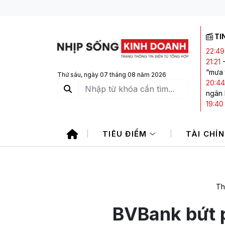
TI
22:49
21:21
“mưa 
Thứ sáu, ngày 07 tháng 08 năm 2026
20:44
ngân
19:40
giảm,
19:15
TIÊU ĐIỂM
TÀI CHÍ
sản vớ
17:45
trong
Th
BVBank bứt 