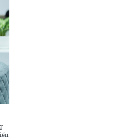
g
hiến