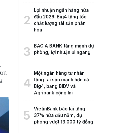
Lợi nhuận ngân hàng nửa
2
đầu 2026: Big4 tăng tốc,
chất lượng tài sản phân
hóa
BAC A BANK tăng mạnh dự
3
phòng, lợi nhuận đi ngang
h
 ưu
Một ngân hàng tư nhân
4
k
tăng tài sản mạnh hơn cả
Big4, bằng BIDV và
Agribank cộng lại
VietinBank báo lãi tăng
5
37% nửa đầu năm, dự
phòng vượt 13.000 tỷ đồng