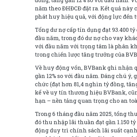
năm theo ĐHĐCĐ đặt ra. Kết quả này
phát huy hiệu quả, với động lực đến t
Tổng dư nợ cấp tín dụng đạt 93.400 tỷ
đầu năm, trong đó dư nợ cho vay khác
với đầu năm với trọng tâm là phân 
trong chiến lược tăng trưởng của BV
Về huy động vốn, BVBank ghi nhận qu
gần 12% so với đầu năm. Đáng chú ý,
chức (đạt hơn 81,4 nghìn tỷ đồng, tă
kể về uy tín thương hiệu BVBank, cũ
hạn – nền tảng quan trọng cho an to
Trong 6 tháng đầu năm 2025, tổng th
đó thu nhập lãi thuần đạt gần 1.150 t
động duy trì chính sách lãi suất cạn