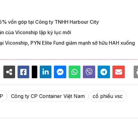
% vốn góp tại Công ty TNHH Harbour City
ận của Viconship lập kỷ lục mới
 tại Viconship, PYN Elite Fund giảm mạnh sở hữu HAH xuống
P
Công ty CP Container Việt Nam
cổ phiếu vsc