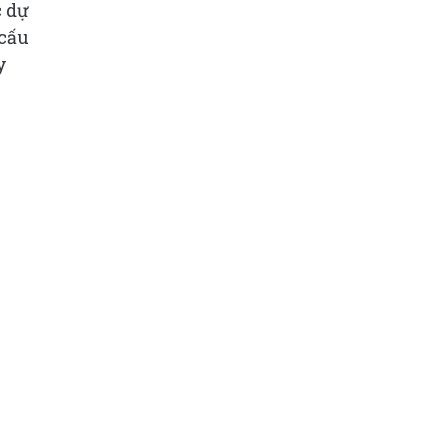
c dự
 cấu
y