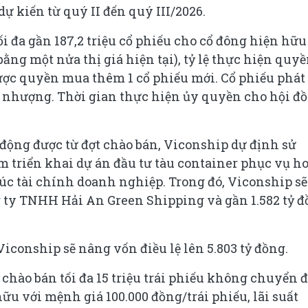
dự kiến từ quý II đến quý III/2026.
ối đa gần 187,2 triệu cổ phiếu cho cổ đông hiện hữu
bằng một nửa thị giá hiện tại), tỷ lệ thực hiện quy
 được quyền mua thêm 1 cổ phiếu mới. Cổ phiếu phát
nhượng. Thời gian thực hiện ủy quyền cho hội đ
 động được từ đợt chào bán, Viconship dự định sử
 triển khai dự án đầu tư tàu container phục vụ ho
rúc tài chính doanh nghiệp. Trong đó, Viconship sẽ
g ty TNHH Hải An Green Shipping và gần 1.582 tỷ 
Viconship sẽ nâng vốn điều lệ lên 5.803 tỷ đồng.
chào bán tối đa 15 triệu trái phiếu không chuyển đ
 với mệnh giá 100.000 đồng/trái phiếu, lãi suất