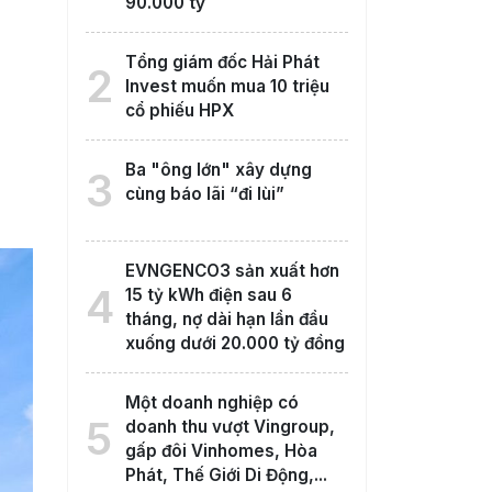
90.000 tỷ
Tổng giám đốc Hải Phát
2
Invest muốn mua 10 triệu
cổ phiếu HPX
Ba "ông lớn" xây dựng
3
cùng báo lãi “đi lùi”
EVNGENCO3 sản xuất hơn
4
15 tỷ kWh điện sau 6
tháng, nợ dài hạn lần đầu
xuống dưới 20.000 tỷ đồng
Một doanh nghiệp có
5
doanh thu vượt Vingroup,
gấp đôi Vinhomes, Hòa
Phát, Thế Giới Di Động,...