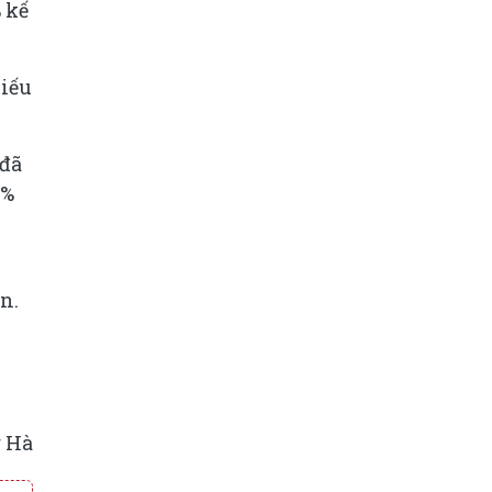
 kế
hiếu
 đã
0%
n.
 Hà