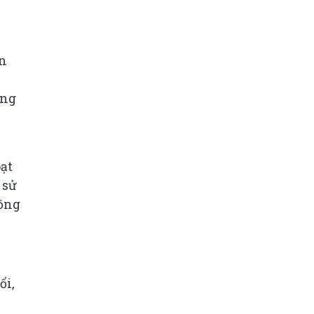
ền
ồng
ạt
 sử
đồng
ổi,