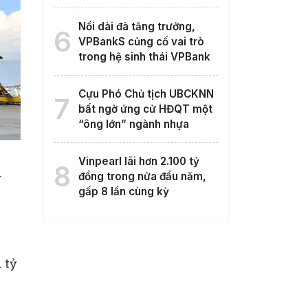
Nối dài đà tăng trưởng,
6
VPBankS củng cố vai trò
trong hệ sinh thái VPBank
Cựu Phó Chủ tịch UBCKNN
7
bất ngờ ứng cử HĐQT một
“ông lớn” ngành nhựa
Vinpearl lãi hơn 2.100 tỷ
8
đồng trong nửa đầu năm,
g
gấp 8 lần cùng kỳ
 tỷ
n