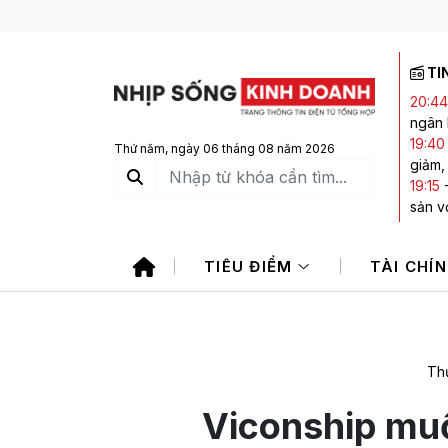
TI
20:44
ngân
19:40
Thứ năm, ngày 06 tháng 08 năm 2026
giảm,
19:15
sản vớ
17:45
trong
TIÊU ĐIỂM
TÀI CHÍ
17:42
1.760
16:49
phiếu
Thứ
Viconship mu