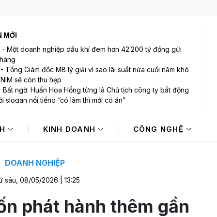
N MỚI
-
Một doanh nghiệp dầu khí đem hơn 42.200 tỷ đồng gửi
 hàng
-
Tổng Giám đốc MB lý giải vì sao lãi suất nửa cuối năm khó
 NIM sẽ còn thu hẹp
-
Bất ngờ: Huấn Hoa Hồng từng là Chủ tịch công ty bất động
i slogan nổi tiếng “có làm thì mới có ăn”
-
Một cổ phiếu bị tự doanh CTCK bán ròng 200 tỷ đồng
 phiên Index giảm điểm
NH
KINH DOANH
CÔNG NGHỆ
-
Tâm lý thận trọng bao trùm, VN-Index giảm tiếp về gần
 điểm
-
Chứng khoán châu Á giảm điểm sau đà hưng phấn nhờ cổ
 AI
DOANH NGHIỆP
 sáu, 08/05/2026 | 13:25
ốn phát hành thêm gần