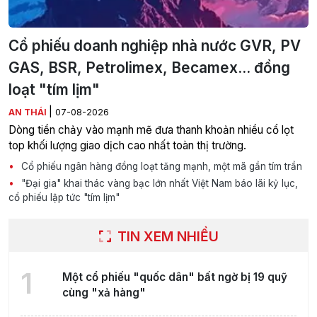
Cổ phiếu doanh nghiệp nhà nước GVR, PV
GAS, BSR, Petrolimex, Becamex... đồng
loạt "tím lịm"
|
AN THÁI
07-08-2026
Dòng tiền chảy vào mạnh mẽ đưa thanh khoản nhiều cổ lọt
top khối lượng giao dịch cao nhất toàn thị trường.
Cổ phiếu ngân hàng đồng loạt tăng mạnh, một mã gần tím trần
"Đại gia" khai thác vàng bạc lớn nhất Việt Nam báo lãi kỷ lục,
cổ phiếu lập tức "tím lịm"
TIN XEM NHIỀU
1
Một cổ phiếu "quốc dân" bất ngờ bị 19 quỹ
cùng "xả hàng"