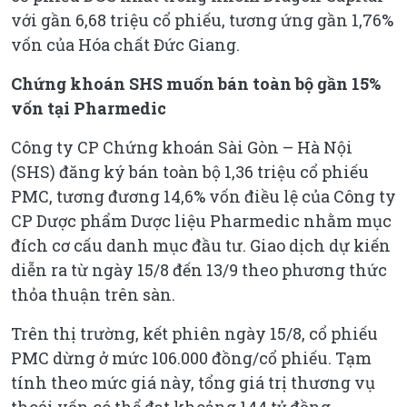
với gần 6,68 triệu cổ phiếu, tương ứng gần 1,76%
vốn của Hóa chất Đức Giang.
Chứng khoán SHS muốn bán toàn bộ gần 15%
vốn tại Pharmedic
Công ty CP Chứng khoán Sài Gòn – Hà Nội
(SHS) đăng ký bán toàn bộ 1,36 triệu cổ phiếu
PMC, tương đương 14,6% vốn điều lệ của Công ty
CP Dược phẩm Dược liệu Pharmedic nhằm mục
đích cơ cấu danh mục đầu tư. Giao dịch dự kiến
diễn ra từ ngày 15/8 đến 13/9 theo phương thức
thỏa thuận trên sàn.
Trên thị trường, kết phiên ngày 15/8, cổ phiếu
PMC dừng ở mức 106.000 đồng/cổ phiếu. Tạm
tính theo mức giá này, tổng giá trị thương vụ
thoái vốn có thể đạt khoảng 144 tỷ đồng.