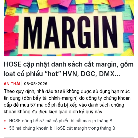
HOSE cập nhật danh sách cắt margin, gồm
loạt cổ phiếu “hot” HVN, DGC, DMX...
|
AN THÁI
08-08-2026
Theo quy định, nhà đầu tư sẽ không được sử dụng hạn mức
tín dụng (đòn bẩy tài chính-margin) do công ty chứng khoán
cấp để mua 57 mã cổ phiếu bị xếp vào danh sách chứng
khoán không đủ điều kiện giao dịch ký quỹ này.
HOSE công bố 57 mã cổ phiếu bị cắt margin tháng 8
56 mã chứng khoán bị HoSE cắt margin trong tháng 8