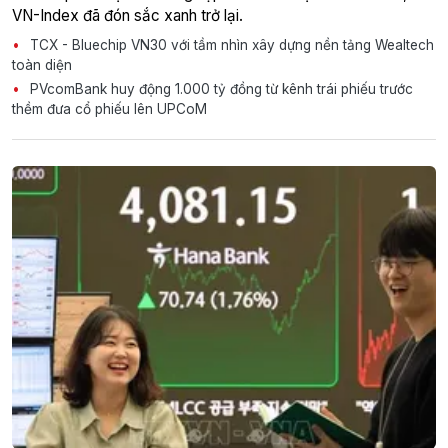
VN-Index đã đón sắc xanh trở lại.
TCX - Bluechip VN30 với tầm nhìn xây dựng nền tảng Wealtech
toàn diện
PVcomBank huy động 1.000 tỷ đồng từ kênh trái phiếu trước
thềm đưa cổ phiếu lên UPCoM