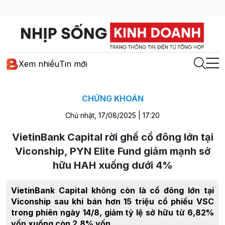
Xem nhiều
Tin mới
CHỨNG KHOÁN
Chủ nhật, 17/08/2025 | 17:20
VietinBank Capital rời ghế cổ đông lớn tại
Viconship, PYN Elite Fund giảm mạnh sở
hữu HAH xuống dưới 4%
VietinBank Capital không còn là cổ đông lớn tại
Viconship sau khi bán hơn 15 triệu cổ phiếu VSC
trong phiên ngày 14/8, giảm tỷ lệ sở hữu từ 6,82%
vốn xuống còn 2,8% vốn.