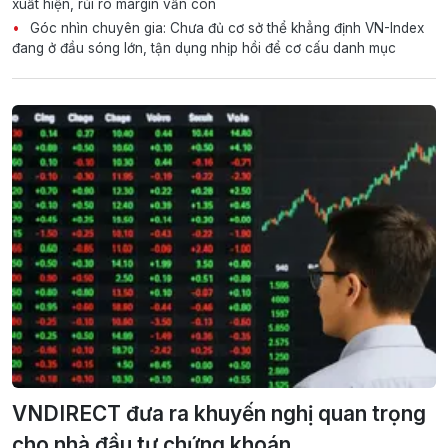
xuất hiện, rủi ro margin vẫn còn
Góc nhìn chuyên gia: Chưa đủ cơ sở thể khẳng định VN-Index
đang ở đầu sóng lớn, tận dụng nhịp hồi để cơ cấu danh mục
VNDIRECT đưa ra khuyến nghị quan trọng
cho nhà đầu tư chứng khoán