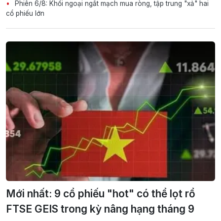
Phiên 6/8: Khối ngoại ngắt mạch mua ròng, tập trung "xả" hai
cổ phiếu lớn
Mới nhất: 9 cổ phiếu "hot" có thể lọt rổ
FTSE GEIS trong kỳ nâng hạng tháng 9