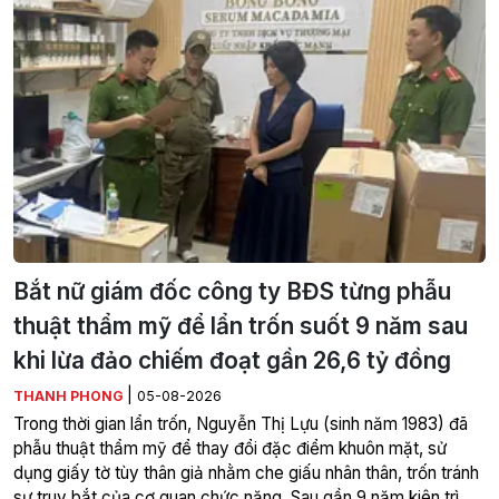
Bắt nữ giám đốc công ty BĐS từng phẫu
thuật thẩm mỹ để lẩn trốn suốt 9 năm sau
khi lừa đảo chiếm đoạt gần 26,6 tỷ đồng
|
THANH PHONG
05-08-2026
Trong thời gian lẩn trốn, Nguyễn Thị Lựu (sinh năm 1983) đã
phẫu thuật thẩm mỹ để thay đổi đặc điểm khuôn mặt, sử
dụng giấy tờ tùy thân giả nhằm che giấu nhân thân, trốn tránh
sự truy bắt của cơ quan chức năng. Sau gần 9 năm kiên trì