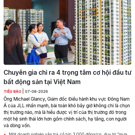
Chuyên gia chỉ ra 4 trọng tâm cơ hội đầu tư
bất động sản tại Việt Nam
|
TIỂU BẢO
07-08-2026
Ông Michael Glancy, Giám đốc Điều hành khu vực Đông Nam
Á của JLL nhấn mạnh, bài toán khó bây giờ không chỉ là chọn
thị trường nào, mà là hiểu được vị trí của thị trường đó trong
một hệ sinh thái lớn hơn gồm chính sách, hạ tầng, con người
và dòng vốn.
Một doanh nghiệp sắp trả cổ tức 3.000 đồng/cp, duy trì “mưa