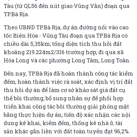
Tàu (từ QL56 đến nút giao Vũng Vằn) đoạn qua
TP.Bà Rịa.
Theo UBND TP.Bà Rịa, dự án đường nối vào cao
tốc Biên Hòa - Vũng Tàu đoạn qua TP.Bà Rịa có
chiều dài 5,35km; tổng diện tích thu hồi đất
khoảng 219.224m2/316 trường hợp, đi qua xã
Hòa Long và các phường Long Tâm, Long Toàn.
Đến nay, TP.Bà Rịa đã hoàn thành công tác kiểm
đếm; hoàn thành việc rà soát, xác định vị trí đất
thu hồi dự án để làm cơ sở khảo sát giá đất cụ
thể bồi thường; bổ sung nhân sự để phối hợp
triển khai công tác bồi thường giải phóng mặt
bằng thực hiện dự án; tiến độ xác nhận các nội
dung kê khai, kiểm đếm, thống kê nhà ở, tài
sản khác gắn liền với đất toàn tuyến đạt 96,2%.