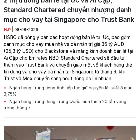
2 thị trường bán lẻ tại Úc và Ai Cập,
Standard Chartered chuyển nhượng danh
mục cho vay tại Singapore cho Trust Bank
|
H.P
08-08-2026
HSBC đã đồng ý bán các hoạt động bán lẻ tại Úc, bao gồm
danh mục cho vay mua nhà và cá nhân trị giá 36 tỷ AUD
(25,3 tỷ USD) cho Blackstone và mảng kinh doanh bán lẻ tại
Ai Cập cho Emirates NBD. Standard Chartered sẽ đầu tư
thêm vào Trust Bank và chuyển giao một số khách hàng thẻ
tín dụng và cho vay cá nhân tại Singapore từ tháng 9, khi
Trust và Mox chuyển sang hoạt động có lợi nhuận.
Ngân hàng Trung ương Anh tiếp tục giữ nguyên lãi suất ở mức
3,75%
Ngân hàng Trung ương Trung Quốc mua thêm 20 tấn vàng
trong tháng 7