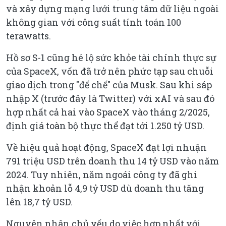
và xây dựng mạng lưới trung tâm dữ liệu ngoài
không gian với công suất tính toán 100
terawatts.
Hồ sơ S-1 cũng hé lộ sức khỏe tài chính thực sự
của SpaceX, vốn đã trở nên phức tạp sau chuỗi
giao dịch trong "đế chế" của Musk. Sau khi sáp
nhập X (trước đây là Twitter) với xAI và sau đó
hợp nhất cả hai vào SpaceX vào tháng 2/2025,
định giá toàn bộ thực thể đạt tới 1.250 tỷ USD.
Về hiệu quả hoạt động, SpaceX đạt lợi nhuận
791 triệu USD trên doanh thu 14 tỷ USD vào năm
2024. Tuy nhiên, năm ngoái công ty đã ghi
nhận khoản lỗ 4,9 tỷ USD dù doanh thu tăng
lên 18,7 tỷ USD.
Nguyên nhân chủ yếu do việc hợp nhất với