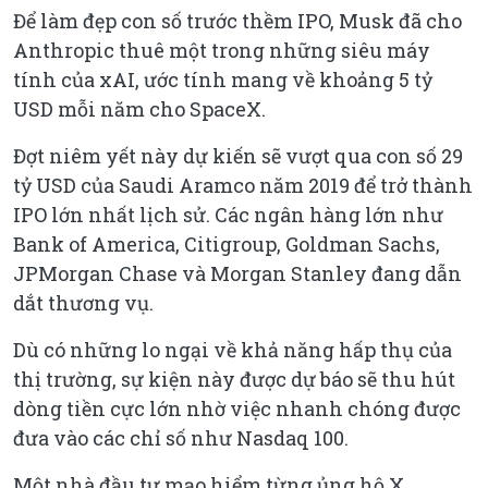
Để làm đẹp con số trước thềm IPO, Musk đã cho
Anthropic thuê một trong những siêu máy
tính của xAI, ước tính mang về khoảng 5 tỷ
USD mỗi năm cho SpaceX.
Đợt niêm yết này dự kiến sẽ vượt qua con số 29
tỷ USD của Saudi Aramco năm 2019 để trở thành
IPO lớn nhất lịch sử. Các ngân hàng lớn như
Bank of America, Citigroup, Goldman Sachs,
JPMorgan Chase và Morgan Stanley đang dẫn
dắt thương vụ.
Dù có những lo ngại về khả năng hấp thụ của
thị trường, sự kiện này được dự báo sẽ thu hút
dòng tiền cực lớn nhờ việc nhanh chóng được
đưa vào các chỉ số như Nasdaq 100.
Một nhà đầu tư mạo hiểm từng ủng hộ X