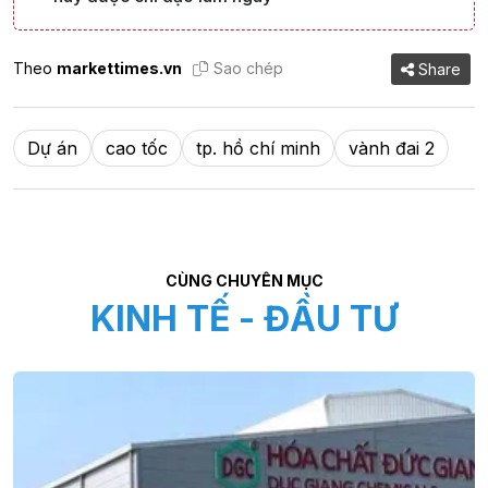
Theo
markettimes.vn
Sao chép
Share
Dự án
cao tốc
tp. hồ chí minh
vành đai 2
CÙNG CHUYÊN MỤC
KINH TẾ - ĐẦU TƯ