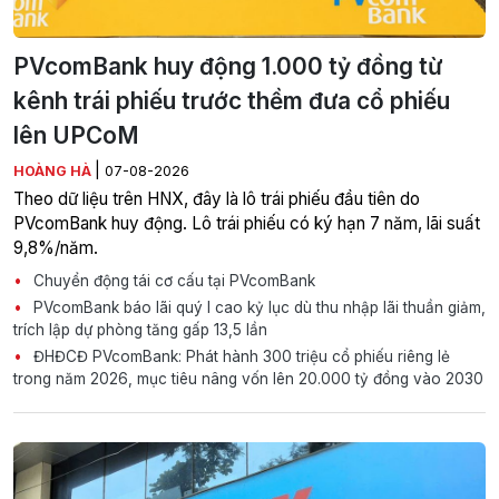
PVcomBank huy động 1.000 tỷ đồng từ
kênh trái phiếu trước thềm đưa cổ phiếu
lên UPCoM
|
HOÀNG HÀ
07-08-2026
Theo dữ liệu trên HNX, đây là lô trái phiếu đầu tiên do
PVcomBank huy động. Lô trái phiếu có ký hạn 7 năm, lãi suất
9,8%/năm.
Chuyển động tái cơ cấu tại PVcomBank
PVcomBank báo lãi quý I cao kỷ lục dù thu nhập lãi thuần giảm,
trích lập dự phòng tăng gấp 13,5 lần
ĐHĐCĐ PVcomBank: Phát hành 300 triệu cổ phiếu riêng lẻ
trong năm 2026, mục tiêu nâng vốn lên 20.000 tỷ đồng vào 2030