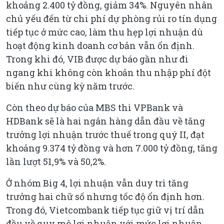
khoảng 2.400 tỷ đồng, giảm 34%. Nguyên nhân
chủ yếu đến từ chi phí dự phòng rủi ro tín dụng
tiếp tục ở mức cao, làm thu hẹp lợi nhuận dù
hoạt động kinh doanh cơ bản vẫn ổn định.
Trong khi đó, VIB được dự báo gần như đi
ngang khi không còn khoản thu nhập phí đột
biến như cùng kỳ năm trước.
Còn theo dự báo của MBS thì VPBank và
HDBank sẽ là hai ngân hàng dẫn đầu về tăng
trưởng lợi nhuận trước thuế trong quý II, đạt
khoảng 9.374 tỷ đồng và hơn 7.000 tỷ đồng, tăng
lần lượt 51,9% và 50,2%.
Ở nhóm Big 4, lợi nhuận vẫn duy trì tăng
trưởng hai chữ số nhưng tốc độ ổn định hơn.
Trong đó, Vietcombank tiếp tục giữ vị trí dẫn
đầu về quy mô lợi nhuận với mức lợi nhuận