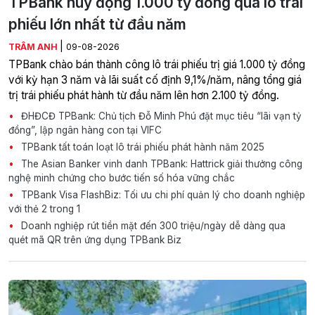
TPBank huy động 1.000 tỷ đồng qua lô trái
phiếu lớn nhất từ đầu năm
|
TRÂM ANH
09-08-2026
TPBank chào bán thành công lô trái phiếu trị giá 1.000 tỷ đồng
với kỳ hạn 3 năm và lãi suất cố định 9,1%/năm, nâng tổng giá
trị trái phiếu phát hành từ đầu năm lên hơn 2.100 tỷ đồng.
ĐHĐCĐ TPBank: Chủ tịch Đỗ Minh Phú đặt mục tiêu “lãi vạn tỷ
đồng”, lập ngân hàng con tại VIFC
TPBank tất toán loạt lô trái phiếu phát hành năm 2025
The Asian Banker vinh danh TPBank: Hattrick giải thưởng công
nghệ minh chứng cho bước tiến số hóa vững chắc
TPBank Visa FlashBiz: Tối ưu chi phí quản lý cho doanh nghiệp
với thẻ 2 trong 1
Doanh nghiệp rút tiền mặt đến 300 triệu/ngày dễ dàng qua
quét mã QR trên ứng dụng TPBank Biz