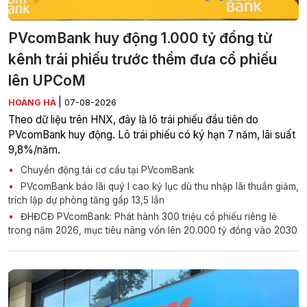
PVcomBank huy động 1.000 tỷ đồng từ
kênh trái phiếu trước thềm đưa cổ phiếu
lên UPCoM
|
HOÀNG HÀ
07-08-2026
Theo dữ liệu trên HNX, đây là lô trái phiếu đầu tiên do
PVcomBank huy động. Lô trái phiếu có ký hạn 7 năm, lãi suất
9,8%/năm.
Chuyển động tái cơ cấu tại PVcomBank
PVcomBank báo lãi quý I cao kỷ lục dù thu nhập lãi thuần giảm,
trích lập dự phòng tăng gấp 13,5 lần
ĐHĐCĐ PVcomBank: Phát hành 300 triệu cổ phiếu riêng lẻ
trong năm 2026, mục tiêu nâng vốn lên 20.000 tỷ đồng vào 2030