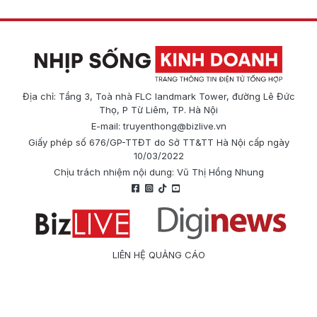
Địa chỉ: Tầng 3, Toà nhà FLC landmark Tower, đường Lê Đức
Thọ, P Từ Liêm, TP. Hà Nội
E-mail:
truyenthong@bizlive.vn
Giấy phép số 676/GP-TTĐT do Sở TT&TT Hà Nội cấp ngày
10/03/2022
Chịu trách nhiệm nội dung: Vũ Thị Hồng Nhung
LIÊN HỆ QUẢNG CÁO
Công ty Cổ phần Truyền thông Quốc tế Diginews
Điện thoại: 0866 500 388
E-mail:
truyenthong@bizlive.vn