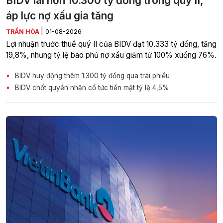
BIDV lãi hơn 10.300 tỷ đồng trong quý II,
áp lực nợ xấu gia tăng
|
TRẦN HÒA
01-08-2026
Lợi nhuận trước thuế quý II của BIDV đạt 10.333 tỷ đồng, tăng
19,8%, nhưng tỷ lệ bao phủ nợ xấu giảm từ 100% xuống 76%.
BIDV huy động thêm 1.300 tỷ đồng qua trái phiếu
BIDV chốt quyền nhận cổ tức tiền mặt tỷ lệ 4,5%