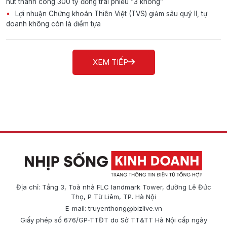
hút thành công 300 tỷ đồng trái phiếu “3 không”
Lợi nhuận Chứng khoán Thiên Việt (TVS) giảm sâu quý II, tự
doanh không còn là điểm tựa
XEM TIẾP
Địa chỉ: Tầng 3, Toà nhà FLC landmark Tower, đường Lê Đức
Thọ, P Từ Liêm, TP. Hà Nội
E-mail:
truyenthong@bizlive.vn
Giấy phép số 676/GP-TTĐT do Sở TT&TT Hà Nội cấp ngày