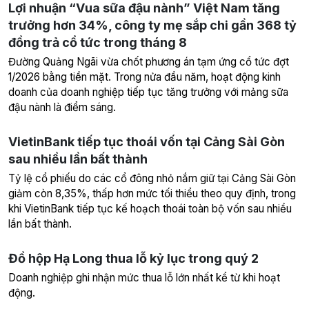
Lợi nhuận “Vua sữa đậu nành” Việt Nam tăng
trưởng hơn 34%, công ty mẹ sắp chi gần 368 tỷ
đồng trả cổ tức trong tháng 8
Đường Quảng Ngãi vừa chốt phương án tạm ứng cổ tức đợt
1/2026 bằng tiền mặt. Trong nửa đầu năm, hoạt động kinh
doanh của doanh nghiệp tiếp tục tăng trưởng với mảng sữa
đậu nành là điểm sáng.
VietinBank tiếp tục thoái vốn tại Cảng Sài Gòn
sau nhiều lần bất thành
Tỷ lệ cổ phiếu do các cổ đông nhỏ nắm giữ tại Cảng Sài Gòn
giảm còn 8,35%, thấp hơn mức tối thiểu theo quy định, trong
khi VietinBank tiếp tục kế hoạch thoái toàn bộ vốn sau nhiều
lần bất thành.
Đồ hộp Hạ Long thua lỗ kỷ lục trong quý 2
Doanh nghiệp ghi nhận mức thua lỗ lớn nhất kể từ khi hoạt
động.