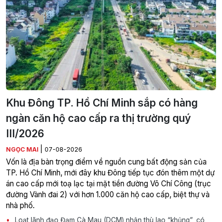
Khu Đông TP. Hồ Chí Minh sắp có hàng
ngàn căn hộ cao cấp ra thị trường quý
III/2026
|
NGỌC MAI
07-08-2026
Vốn là địa bàn trọng điểm về nguồn cung bất động sản của
TP. Hồ Chí Minh, mới đây khu Đông tiếp tục đón thêm một dự
án cao cấp mới toạ lạc tại mặt tiền đường Võ Chí Công (trục
đường Vành đai 2) với hơn 1.000 căn hộ cao cấp, biệt thự và
nhà phố.
Loạt lãnh đạo Đạm Cà Mau (DCM) nhận thù lao “khủng”, có