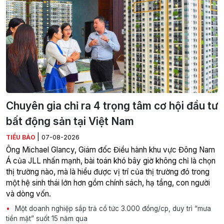
Chuyên gia chỉ ra 4 trọng tâm cơ hội đầu tư
bất động sản tại Việt Nam
|
TIỂU BẢO
07-08-2026
Ông Michael Glancy, Giám đốc Điều hành khu vực Đông Nam
Á của JLL nhấn mạnh, bài toán khó bây giờ không chỉ là chọn
thị trường nào, mà là hiểu được vị trí của thị trường đó trong
một hệ sinh thái lớn hơn gồm chính sách, hạ tầng, con người
và dòng vốn.
Một doanh nghiệp sắp trả cổ tức 3.000 đồng/cp, duy trì “mưa
tiền mặt” suốt 15 năm qua