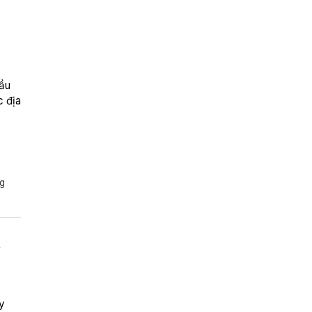
ầu
c địa
ng
t
y