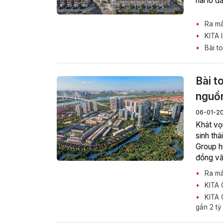
hai lô 
Ra mắt
KITA I
Bài to
Bài t
nguồn
06-01-2
Khát vọ
sinh thá
Group h
đồng vă
sang các
Ra mắt
riêng bấ
KITA G
KITA G
gần 2 tỷ