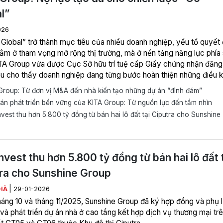
l”
026
 Global” trở thành mục tiêu của nhiều doanh nghiệp, yếu tố quyết 
ằm ở tham vọng mở rộng thị trường, mà ở nền tảng năng lực phía 
TA Group vừa được Cục Sở hữu trí tuệ cấp Giấy chứng nhận đăng
ệu cho thấy doanh nghiệp đang từng bước hoàn thiện những điều k
t để tham gia sâu hơn vào các chuỗi giá trị quốc tế.
roup: Từ đơn vị M&A đến nhà kiến tạo những dự án “đình đám”
án phát triển bền vững của KITA Group: Từ nguồn lực đến tầm nhìn
nvest thu hơn 5.800 tỷ đồng từ bán hai lô đất tại Ciputra cho Sunshine
Invest thu hơn 5.800 tỷ đồng từ bán hai lô đất 
ra cho Sunshine Group
|
HÀ
29-01-2026
háng 10 và tháng 11/2025, Sunshine Group đã ký hợp đồng và phụ 
và phát triển dự án nhà ở cao tầng kết hợp dịch vụ thương mại tr