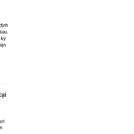
định
sau.
 ký
iện
tại
lục
ên