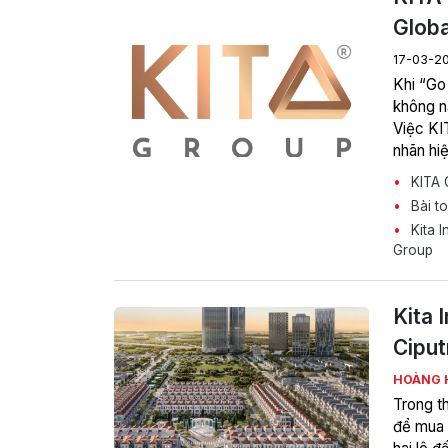
Globa
17-03-2
Khi “Go
không n
Việc KI
nhãn hi
cần thiế
KITA G
Bài to
Kita I
Group
Kita 
Ciput
HOÀNG 
Trong t
để mua 