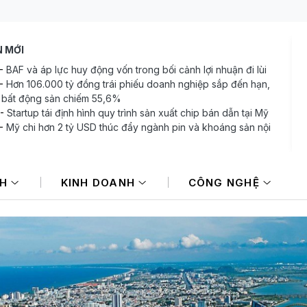
N MỚI
-
BAF và áp lực huy động vốn trong bối cảnh lợi nhuận đi lùi
-
Hơn 106.000 tỷ đồng trái phiếu doanh nghiệp sắp đến hạn,
bất động sản chiếm 55,6%
-
Startup tái định hình quy trình sản xuất chip bán dẫn tại Mỹ
-
Mỹ chi hơn 2 tỷ USD thúc đẩy ngành pin và khoáng sản nội
-
Sở hữu “cỗ máy in tiền” 290.000 tỷ đồng, vì sao Tập đoàn
iệt (BVH) vẫn gánh chi phí repo và lãi vay tăng vọt?
NH
KINH DOANH
CÔNG NGHỆ
-
Định giá DatVietVAC, sẽ là sai lầm nếu chỉ nhìn giá trị sổ