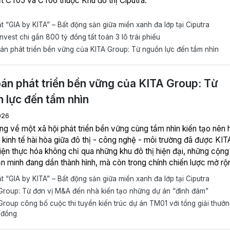
đất CT05 và CT06 thuộc Khu đô thị Ciputra.
 “GIA by KITA” – Bất động sản giữa miền xanh đa lớp tại Ciputra
nvest chi gần 800 tỷ đồng tất toán 3 lô trái phiếu
án phát triển bền vững của KITA Group: Từ nguồn lực đến tầm nhìn
oán phát triển bền vững của KITA Group: Từ
 lực đến tầm nhìn
026
ng về một xã hội phát triển bền vững cùng tầm nhìn kiến tạo nên 
i kinh tế hài hòa giữa đô thị - công nghệ - môi trường đã được KIT
iện thực hóa không chỉ qua những khu đô thị hiện đại, những cộng
n minh đang dần thành hình, mà còn trong chính chiến lược mở rộ
 lĩnh vực kinh tế mới. Ở đó, phát triển không còn là câu chuyện 
 “GIA by KITA” – Bất động sản giữa miền xanh đa lớp tại Ciputra
t động sản, mà là hành trình tạo nên những giá trị dài hạn cho xã h
roup: Từ đơn vị M&A đến nhà kiến tạo những dự án “đình đám”
roup công bố cuộc thi tuyển kiến trúc dự án TM01 với tổng giải thưở
 đồng