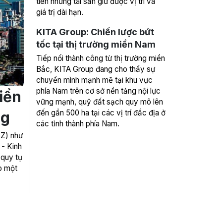
tiên những tài sản giữ được vị trí và
giá trị dài hạn.
KITA Group: Chiến lược bứt
tốc tại thị trường miền Nam
Tiếp nối thành công từ thị trường miền
Bắc, KITA Group đang cho thấy sự
chuyển mình mạnh mẽ tại khu vực
phía Nam trên cơ sở nền tảng nội lực
riển
vững mạnh, quỹ đất sạch quy mô lên
đến gần 500 ha tại các vị trí đắc địa ở
ng
các tỉnh thành phía Nam.
TZ) như
 - Kinh
 quy tụ
o một