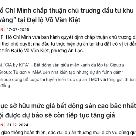
ồ Chí Minh chấp thuận chủ trương đầu tư khu
vàng” tại Đại lộ Võ Văn Kiệt
|
ÊN
17-07-2025
. Hồ Chí Minh vừa ban hành quyết định chấp thuận chủ trương đ
 thời phê duyệt nhà đầu tư thực hiện dự án tại khu đất có vị trí đắ
 tiền Đại lộ Võ Văn Kiệt, phường An Lạc.
 “GIA by KITA” – Bất động sản giữa miền xanh đa lớp tại Ciputra
roup: Từ đơn vị M&A đến nhà kiến tạo những dự án “đình đám”
roup công bố cuộc thi tuyển kiến trúc dự án TM01 với tổng giải thưở
 đồng
ực sở hữu mức giá bất động sản cao bậc nhấ
i được dự báo sẽ còn tiếp tục tăng giá
|
ÊN
31-12-2024
 giao thông hoàn thiện, các đại dự án thương mại dịch vụ cùng qu