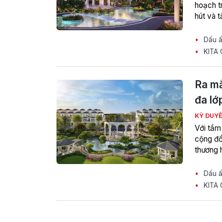
hoạch t
hút và t
Dấu ấn
KITA 
Ra mắ
đa lớ
KỲ DUY
Với tầm 
cộng đồ
thương 
Dấu ấn
KITA G