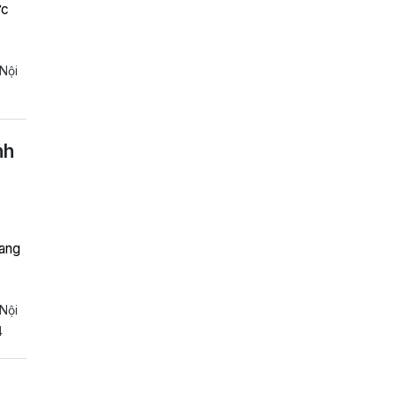
ức
 Nội
nh
mang
 Nội
4