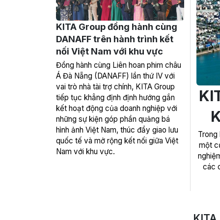
KITA Group đồng hành cùng
DANAFF trên hành trình kết
nối Việt Nam với khu vực
Đồng hành cùng Liên hoan phim châu
Á Đà Nẵng (DANAFF) lần thứ IV với
vai trò nhà tài trợ chính, KITA Group
KIT
tiếp tục khẳng định định hướng gắn
kết hoạt động của doanh nghiệp với
K
những sự kiện góp phần quảng bá
hình ảnh Việt Nam, thúc đẩy giao lưu
Trong 
quốc tế và mở rộng kết nối giữa Việt
một cự
Nam với khu vực.
nghiệm
các 
KITA 