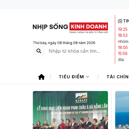
TI
19:25
18:53
nhóm 
Thứ bảy, ngày 08 tháng 08 năm 2026
18:05
15:56
địa
15:53
Bảo V
TIÊU ĐIỂM
TÀI CHÍ
14:23
sách