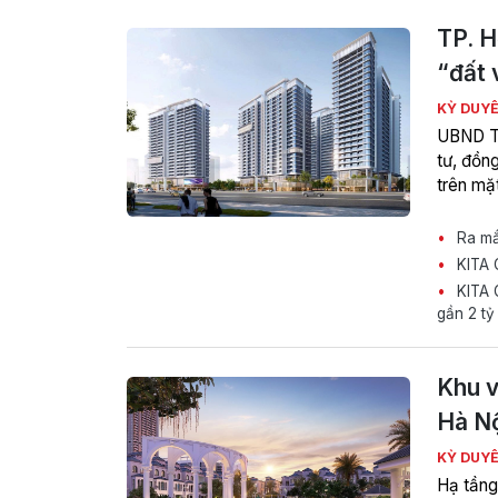
TP. H
“đất 
KỲ DUY
UBND TP
tư, đồng
trên mặt
Ra mắt
KITA G
KITA G
gần 2 tỷ
Khu v
Hà Nộ
KỲ DUY
Hạ tầng