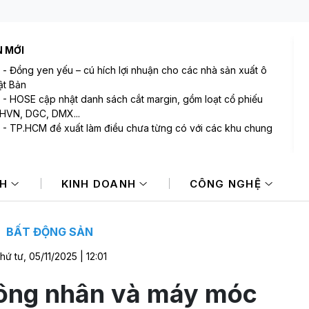
N MỚI
-
Đồng yen yếu – cú hích lợi nhuận cho các nhà sản xuất ô
ật Bản
-
HOSE cập nhật danh sách cắt margin, gồm loạt cổ phiếu
 HVN, DGC, DMX...
-
TP.HCM đề xuất làm điều chưa từng có với các khu chung
-
Tiền lớn bất ngờ trở lại, khối ngoại tung 2.200 tỷ đồng mua
cổ phiếu Việt Nam chỉ trong 5 phiên
NH
KINH DOANH
CÔNG NGHỆ
-
Một yếu tố quan trọng đang trở lại trên thị trường chứng
n
-
Ngân hàng Trung ương Trung Quốc mua thêm 20 tấn vàng
 tháng 7
BẤT ĐỘNG SẢN
hứ tư, 05/11/2025 | 12:01
ông nhân và máy móc