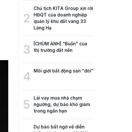
Chủ tịch KITA Group xin rời
2
HĐQT của doanh nghiệp
quản lý khu đất vàng 33
Láng Hạ
[CHÙM ẢNH] “Buồn” của
3
thị trường đất nền
Môi giới bất động sản “đói”
4
Lãi vay mua nhà chạm
5
ngưỡng, dự báo khó giảm
trong ngắn hạn
Dự báo bất ngờ về diễn