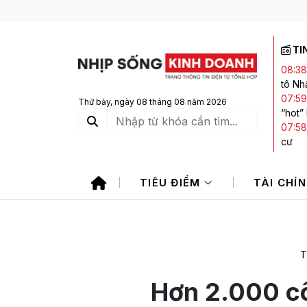
TI
08:38
tô Nh
07:59
Thứ bảy, ngày 08 tháng 08 năm 2026
“hot”
07:58
cư
07:05
ròng 
TIÊU ĐIỂM
TÀI CHÍ
06:05
khoá
23:21
trong
T
Hơn 2.000 c