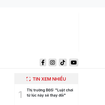
TIN XEM NHIỀU
Thị trường BĐS: "Luật chơi
1
từ lúc này sẽ thay đổi"